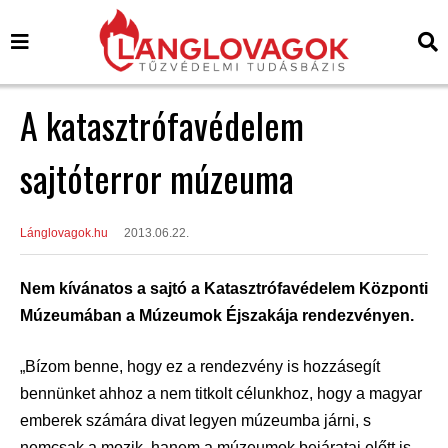
A katasztrófavédelem
sajtóterror múzeuma
Lánglovagok.hu
2013.06.22.
Nem kívánatos a sajtó a Katasztrófavédelem Központi
Múzeumában a Múzeumok Éjszakája rendezvényen.
„Bízom benne, hogy ez a rendezvény is hozzásegít
bennünket ahhoz a nem titkolt célunkhoz, hogy a magyar
emberek számára divat legyen múzeumba járni, s
nemcsak a mozik, hanem a múzeumok bejáratai előtt is