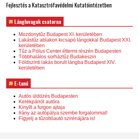
Fejlesztés a Katasztrófavédelmi Kutatóintézetben
Lánglovagok csatorna
Mozdonytűz Budapest XI. kerületében
Lakástűz ablakon kicsapó lángokkal Budapest XXI.
kerületében
Tűz a Pólus Center éttermi részén Budapesten
Többhalálos sorháztűz Budakeszin
Földszinti lakás borult lángba Budapest XIV.
kerületében
E-tanú
Autós üldözés Budapesten
Kerékpárról autóra
Kinyílt a furgon ajtaja
Irány az autópálya szembe forgalommal!
Figyelj a tűzoltóautó szirénájára is!