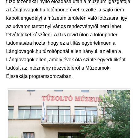
tűzoltózenekar nyitó előadása után a múzeum igazgatója
a Lánglovagok.hu fotóriporterével közölte, a sajtó nem
kapott engedélyt a múzeum területén való fotózásra, így
az udvaron tartott nyilvános rendezvényről nem lehet
felvételeket készíteni. Azt is rövid úton a fotóriporter
tudomására hozta, hogy ez a tiltás egyértelműen a
Lánglovagok.hu tűzoltóportál ellen irányul, az ellen a
Lánglovagok ellen, amely évek óta szinte egyedüliként
tudósít az intézmény részvételéről a Múzeumok
Éjszakája programsorozatban.