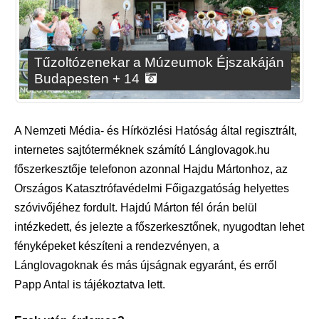
Tűzoltózenekar a Múzeumok Éjszakáján
Budapesten + 14
A Nemzeti Média- és Hírközlési Hatóság által regisztrált,
internetes sajtóterméknek számító Lánglovagok.hu
főszerkesztője telefonon azonnal Hajdu Mártonhoz, az
Országos Katasztrófavédelmi Főigazgatóság helyettes
szóvivőjéhez fordult. Hajdú Márton fél órán belül
intézkedett, és jelezte a főszerkesztőnek, nyugodtan lehet
fényképeket készíteni a rendezvényen, a
Lánglovagoknak és más újságnak egyaránt, és erről
Papp Antal is tájékoztatva lett.