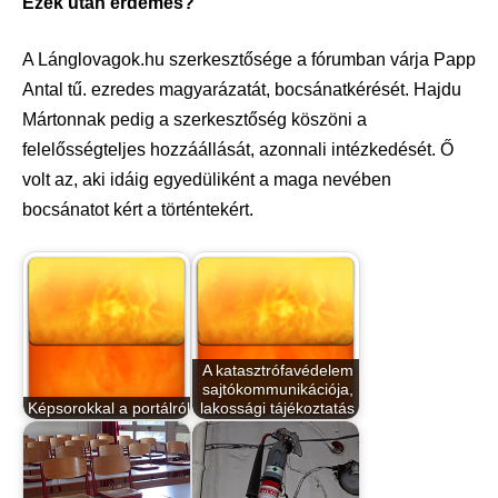
Ezek után érdemes?
A Lánglovagok.hu szerkesztősége a fórumban várja Papp
Antal tű. ezredes magyarázatát, bocsánatkérését. Hajdu
Mártonnak pedig a szerkesztőség köszöni a
felelősségteljes hozzáállását, azonnali intézkedését. Ő
volt az, aki idáig egyedüliként a maga nevében
bocsánatot kért a történtekért.
A katasztrófavédelem
sajtókommunikációja,
Képsorokkal a portálról
lakossági tájékoztatás