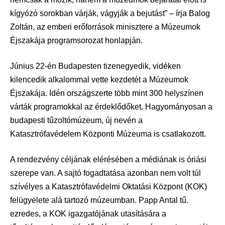
kígyózó sorokban várják, vágyják a bejutást” – írja Balog
Zoltán, az emberi erőforrások minisztere a Múzeumok
Éjszakája programsorozat honlapján.
Június 22-én Budapesten tizenegyedik, vidéken
kilencedik alkalommal vette kezdetét a Múzeumok
Éjszakája. Idén országszerte több mint 300 helyszínen
várták programokkal az érdeklődőket. Hagyományosan a
budapesti tűzoltómúzeum, új nevén a
Katasztrófavédelem Központi Múzeuma is csatlakozott.
A rendezvény céljának elérésében a médiának is óriási
szerepe van. A sajtó fogadtatása azonban nem volt túl
szívélyes a Katasztrófavédelmi Oktatási Központ (KOK)
felügyelete alá tartozó múzeumban. Papp Antal tű.
ezredes, a KOK igazgatójának utasítására a