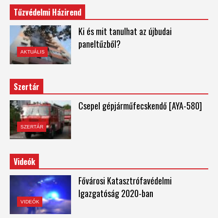
Tűzvédelmi Házirend
Ki és mit tanulhat az újbudai
paneltűzből?
AKTUÁLIS
Szertár
Csepel gépjárműfecskendő [AYA-580]
SZERTÁR
Videók
Fővárosi Katasztrófavédelmi
Igazgatóság 2020-ban
VIDEÓK