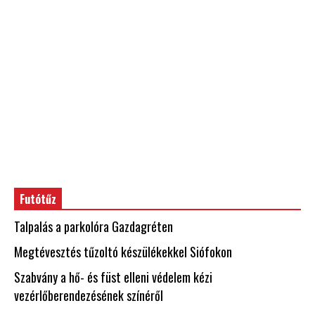
Futótűz
Talpalás a parkolóra Gazdagréten
Megtévesztés tűzoltó készülékekkel Siófokon
Szabvány a hő- és füst elleni védelem kézi
vezérlőberendezésének színéről