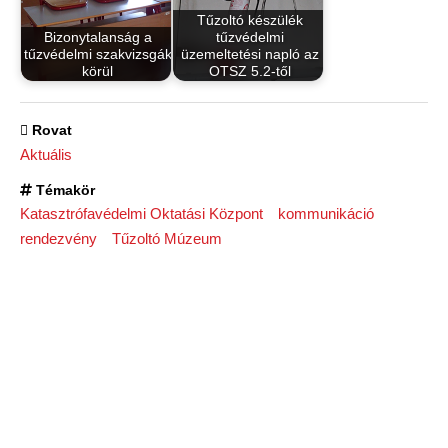
Tűzoltó készülék
Bizonytalanság a
tűzvédelmi
tűzvédelmi szakvizsgák
üzemeltetési napló az
körül
OTSZ 5.2-től
Rovat
Aktuális
Témakör
Katasztrófavédelmi Oktatási Központ
kommunikáció
rendezvény
Tűzoltó Múzeum