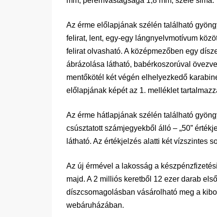
mm, peremvastagsága 1,8 mm, széle sima.
Az érme előlapjának szélén található gyö
felirat, lent, egy-egy lángnyelvmotívu
felirat olvasható. A középmezőben egy dísze
ábrázolása látható, babérkoszorúval övezve
mentőkötél két végén elhelyezkedő karabin
előlapjának képét az 1. melléklet tartalmazz
Az érme hátlapjának szélén található gyön
csúsztatott számjegyekből álló – „50” értékje
látható. Az értékjelzés alatti két vízszintes 
Az új érmével a lakosság a készpénzfizetés
majd. A 2 milliós keretből 12 ezer darab el
díszcsomagolásban vásárolható meg a kibocs
webáruházában.