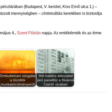
énztárában (Budapest, V. kerület, Kiss Ernő utca 1.) –
zott mennyiségben – címletváltás keretében is biztosítja
 május 4.,
Szent Flórián
napja. Az emlékérmék és az érme
Ombudsmani vizsgálat
Hét halálos áldozattal
a tűzoltók
járó paneltűz a fővárosi
munkakörülményeiről
Csertő utcában