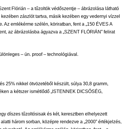
nt Flórián – a tűzoltók védőszentje – ábrázolása látható
k kezében zászlót tartva, másik kezében egy vedernyi vízzel
e. Az emlékérme szélén, köriratban, fent a „150 ÉVES A
az ábrázolásba ágyazva a „SZENT FLÓRIÁN” felirat
lönleges – ún. proof – technológiával.
és 25% nikkel ötvözetéből készült, súlya 30,8 gramm,
ecéken a kétszer ismétlődő „ISTENNEK DICSŐSÉG,
 díszes tűzoltósisak és két, keresztben elhelyezett
 alatti három sorban, középre rendezve a „2000” értékjelzés,