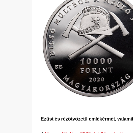
Ezüst és rézötvözetű emlékérmét, valamit