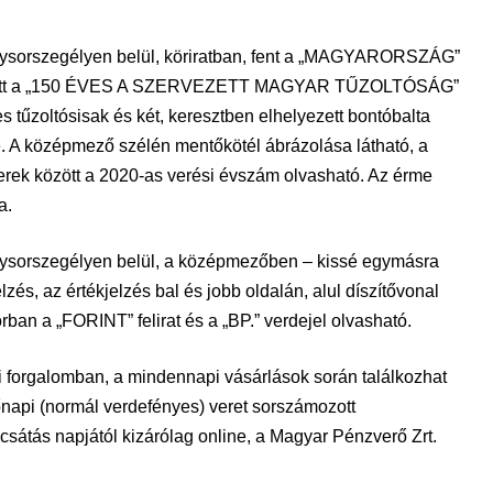
ngysorszegélyen belül, köriratban, fent a „MAGYARORSZÁG”
m között a „150 ÉVES A SZERVEZETT MAGYAR TŰZOLTÓSÁG”
s tűzoltósisak és két, keresztben elhelyezett bontóbalta
. A középmező szélén mentőkötél ábrázolása látható, a
erek között a 2020-as verési évszám olvasható. Az érme
a.
gysorszegélyen belül, a középmezőben – kissé egymásra
lzés, az értékjelzés bal és jobb oldalán, alul díszítővonal
sorban a „FORINT” felirat és a „BP.” verdejel olvasható.
i forgalomban, a mindennapi vásárlások során találkozhat
sőnapi (normál verdefényes) veret sorszámozott
átás napjától kizárólag online, a Magyar Pénzverő Zrt.