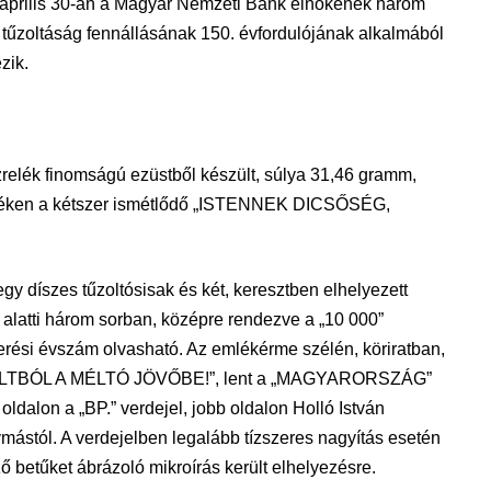
 április 30-án a Magyar Nemzeti Bank elnökének három
 tűzoltáság fennállásának 150. évfordulójának alkalmából
zik.
zrelék finomságú ezüstből készült, súlya 31,46 gramm,
ecéken a kétszer ismétlődő „ISTENNEK DICSŐSÉG,
 díszes tűzoltósisak és két, keresztben elhelyezett
 alatti három sorban, középre rendezve a „10 000”
 verési évszám olvasható. Az emlékérme szélén, köriratban,
Ő MÚLTBÓL A MÉLTÓ JÖVŐBE!”, lent a „MAGYARORSZÁG”
al oldalon a „BP.” verdejel, jobb oldalon Holló István
mástól. A verdejelben legalább tízszeres nagyítás esetén
ő betűket ábrázoló mikroírás került elhelyezésre.