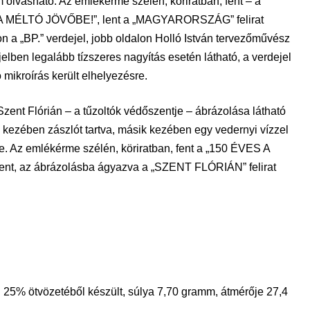
m olvasható. Az emlékérme szélén, köriratban, fent – a
 A MÉLTÓ JÖVŐBE!”, lent a „MAGYARORSZÁG” felirat
lon a „BP.” verdejel, jobb oldalon Holló István tervezőművész
elben legalább tízszeres nagyítás esetén látható, a verdejel
mikroírás került elhelyezésre.
nt Flórián – a tűzoltók védőszentje – ábrázolása látható
k kezében zászlót tartva, másik kezében egy vedernyi vízzel
e. Az emlékérme szélén, köriratban, fent a „150 ÉVES A
az ábrázolásba ágyazva a „SZENT FLÓRIÁN” felirat
l 25% ötvözetéből készült, súlya 7,70 gramm, átmérője 27,4