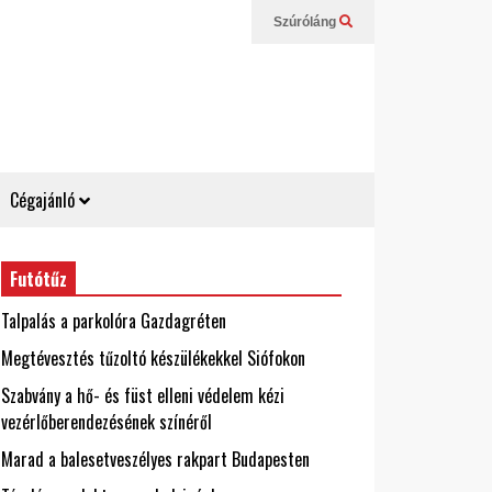
Szúróláng
Cégajánló
Futótűz
Talpalás a parkolóra Gazdagréten
Megtévesztés tűzoltó készülékekkel Siófokon
Szabvány a hő- és füst elleni védelem kézi
vezérlőberendezésének színéről
Marad a balesetveszélyes rakpart Budapesten