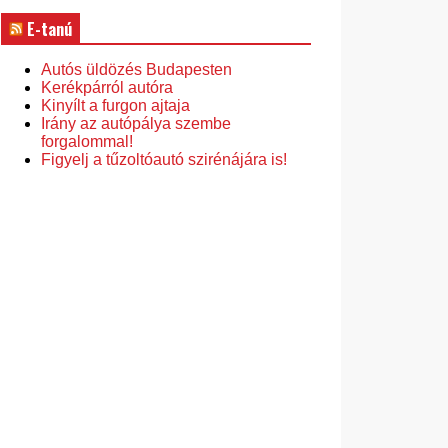
E-tanú
Autós üldözés Budapesten
Kerékpárról autóra
Kinyílt a furgon ajtaja
Irány az autópálya szembe
forgalommal!
Figyelj a tűzoltóautó szirénájára is!