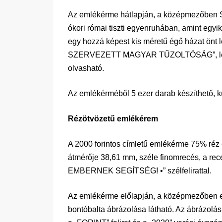
Az emlékérme hátlapján, a középmezőben Sze
ókori római tiszti egyenruhában, amint egyi
egy hozzá képest kis méretű égő házat önt l
SZERVEZETT MAGYAR TŰZOLTÓSÁG”, lent, 
olvasható.
Az emlékérméből 5 ezer darab készíthető, kü
Rézötvözetű emlékérem
A 2000 forintos címletű emlékérme 75% réz 
átmérője 38,61 mm, széle finomrecés, a r
EMBERNEK SEGÍTSÉG! •” szélfelirattal.
Az emlékérme előlapján, a középmezőben egy
bontóbalta ábrázolása látható. Az ábrázolás