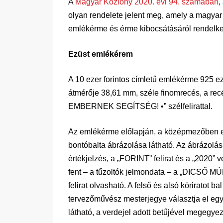
A
Magyar Közlöny 2020. évi 94. számában
,
olyan rendelete jelent meg, amely a magyar
emlékérme és érme kibocsátásáról rendelke
Ezüst emlékérem
A 10 ezer forintos címletű emlékérme 925 e
átmérője 38,61 mm, széle finomrecés, a r
EMBERNEK SEGÍTSÉG! •” szélfelirattal.
Az emlékérme előlapján, a középmezőben egy
bontóbalta ábrázolása látható. Az ábrázolás
értékjelzés, a „FORINT” felirat és a „2020”
fent – a tűzoltók jelmondata – a „DICS
felirat olvasható. A felső és alsó köriratot b
tervezőművész mesterjegye választja el egy
látható, a verdejel adott betűjével megegyez