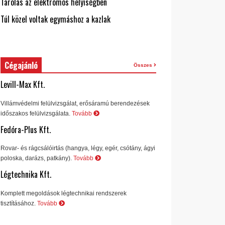
Tárolás az elektromos helyiségben
Túl közel voltak egymáshoz a kazlak
Cégajánló
Összes
Levill-Max Kft.
Villámvédelmi felülvizsgálat, erősáramú berendezések
időszakos felülvizsgálata.
Tovább
Fedóra-Plus Kft.
Rovar- és rágcsálóirtás (hangya, légy, egér, csótány, ágyi
poloska, darázs, patkány).
Tovább
Légtechnika Kft.
Komplett megoldások légtechnikai rendszerek
tisztításához.
Tovább