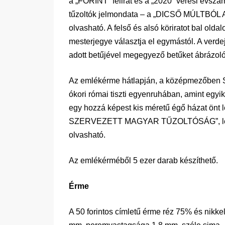
a „FORINT” felirat és a „2020” verési évszá
tűzoltók jelmondata – a „DICSŐ MÚLTBÓL
olvasható. A felső és alsó köriratot bal olda
mesterjegye választja el egymástól. A verdej
adott betűjével megegyező betűket ábrázoló 
Az emlékérme hátlapján, a középmezőben Sze
ókori római tiszti egyenruhában, amint egyi
egy hozzá képest kis méretű égő házat önt l
SZERVEZETT MAGYAR TŰZOLTÓSÁG”, lent, 
olvasható.
Az emlékérméből 5 ezer darab készíthető.
Érme
A 50 forintos címletű érme réz 75% és nikke