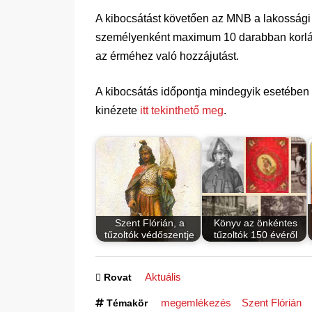
A kibocsátást követően az MNB a lakossági p
személyenként maximum 10 darabban korláto
az érméhez való hozzájutást.
A kibocsátás időpontja mindegyik esetében
kinézete
itt tekinthető meg
.
Szent Flórián, a
Könyv az önkéntes
tűzoltók védőszentje
tűzoltók 150 évéről
Aktuális
Rovat
megemlékezés
Szent Flórián
Témakör