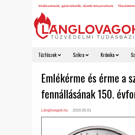
Védőeszközök, gázérzékelők, tűzoltó felszerelések
Tűzvédelmi
Tűzfészek
Szikra
Krónika
Sz
Emlékérme és érme a sz
fennállásának 150. évfo
Lánglovagok.hu
2020.05.01.