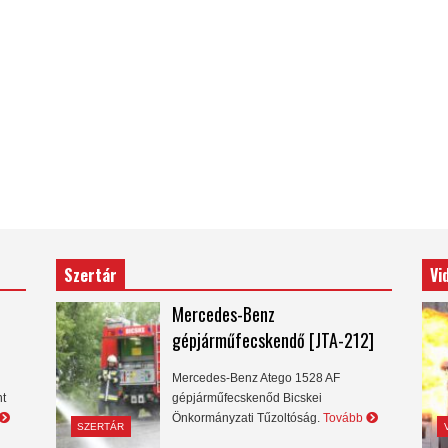
Szertár
Vi
Mercedes-Benz
gépjárműfecskendő [JTA-212]
Mercedes-Benz Atego 1528 AF
nt
gépjárműfecskenőd Bicskei
Önkormányzati Tűzoltóság.
Tovább
SZERTÁR