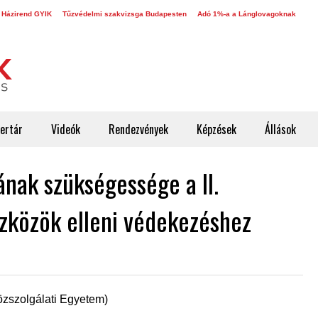
 Házirend GYIK
Tűzvédelmi szakvizsga Budapesten
Adó 1%-a a Lánglovagoknak
ertár
Videók
Rendezvények
Képzések
Állások
ának szükségessége a II.
zközök elleni védekezéshez
özszolgálati Egyetem)