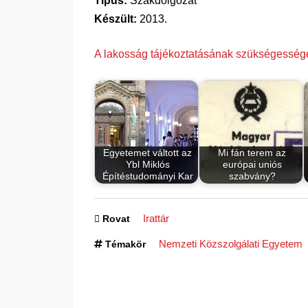
Típus:
Szakdolgozat
Készült:
2013.
A lakosság tájékoztatásának szükségessége
Egyetemet váltott az
Mi fán terem az
Ybl Miklós
európai uniós
Építéstudományi Kar
szabvány?
Irattár
Rovat
Nemzeti Közszolgálati Egyetem
Témakör