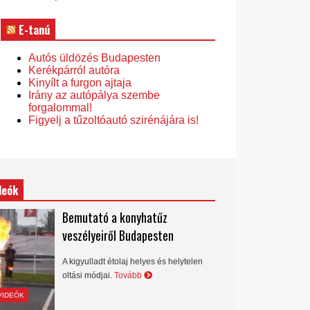
E-tanú
Autós üldözés Budapesten
Kerékpárról autóra
Kinyílt a furgon ajtaja
Irány az autópálya szembe
forgalommal!
Figyelj a tűzoltóautó szirénájára is!
deók
Bemutató a konyhatűz
veszélyeiről Budapesten
A kigyulladt étolaj helyes és helytelen
oltási módjai.
Tovább
VIDEÓK