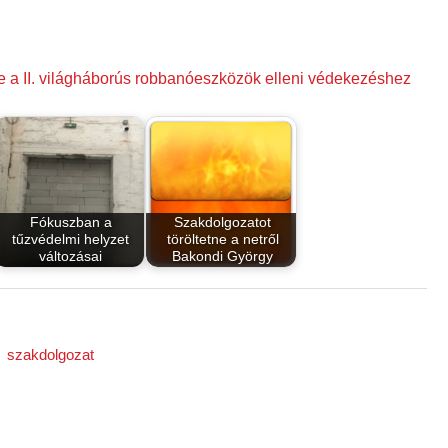
 a II. világháborús robbanóeszközök elleni védekezéshez
Fókuszban a
Szakdolgozatot
tűzvédelmi helyzet
töröltetne a netről
változásai
Bakondi György
szakdolgozat