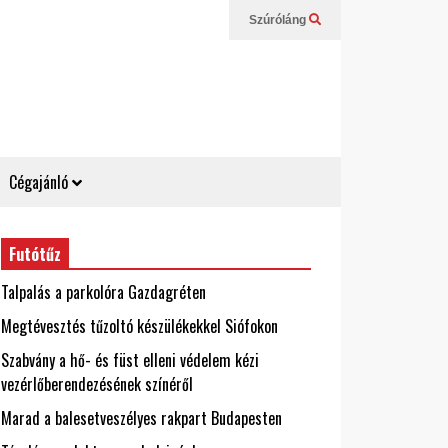
Szúróláng
Cégajánló
Futótűz
Talpalás a parkolóra Gazdagréten
Megtévesztés tűzoltó készülékekkel Siófokon
Szabvány a hő- és füst elleni védelem kézi
vezérlőberendezésének színéről
Marad a balesetveszélyes rakpart Budapesten