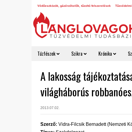
Védőeszközök, gázérzékelők, tűzoltó felszerelések
Tűzvédelmi
Tűzfészek
Szikra
Krónika
Sz
A lakosság tájékoztatás
világháborús robbanóes
2013.07.02.
Szerző:
Vidra-Filcsik Bernadett (Nemzeti K