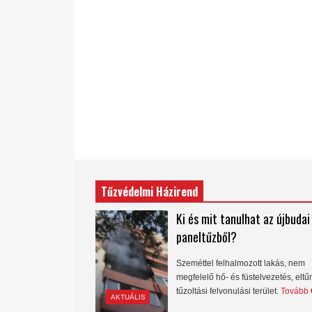
Tűzvédelmi Házirend
Ki és mit tanulhat az újbudai
paneltűzből?
Szeméttel felhalmozott lakás, nem
megfelelő hő- és füstelvezetés, eltű
tűzoltási felvonulási terület.
Tovább
AKTUÁLIS