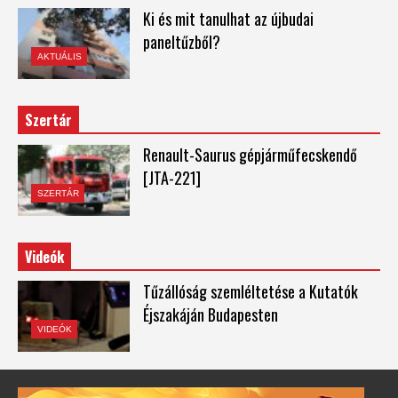
Ki és mit tanulhat az újbudai
paneltűzből?
AKTUÁLIS
Szertár
Renault-Saurus gépjárműfecskendő
[JTA-221]
SZERTÁR
Videók
Tűzállóság szemléltetése a Kutatók
Éjszakáján Budapesten
VIDEÓK