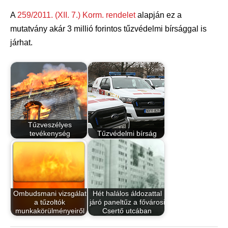
A
259/2011. (XII. 7.) Korm. rendelet
alapján ez a
mutatvány akár 3 millió forintos tűzvédelmi bírsággal is
járhat.
Tűzveszélyes
tevékenység
Tűzvédelmi bírság
Ombudsmani vizsgálat
Hét halálos áldozattal
a tűzoltók
járó paneltűz a fővárosi
munkakörülményeiről
Csertő utcában