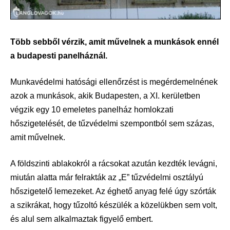
Több sebből vérzik, amit művelnek a munkások ennél
a budapesti panelháznál.
Munkavédelmi hatósági ellenőrzést is megérdemelnének
azok a munkások, akik Budapesten, a XI. kerületben
végzik egy 10 emeletes panelház homlokzati
hőszigetelését, de tűzvédelmi szempontból sem százas,
amit művelnek.
A földszinti ablakokról a rácsokat azután kezdték levágni,
miután alatta már felrakták az „E” tűzvédelmi osztályú
hőszigetelő lemezeket. Az éghető anyag felé úgy szórták
a szikrákat, hogy tűzoltó készülék a közelükben sem volt,
és alul sem alkalmaztak figyelő embert.