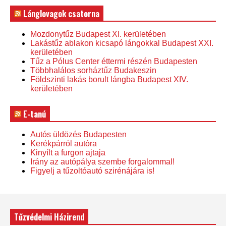
Lánglovagok csatorna
Mozdonytűz Budapest XI. kerületében
Lakástűz ablakon kicsapó lángokkal Budapest XXI.
kerületében
Tűz a Pólus Center éttermi részén Budapesten
Többhalálos sorháztűz Budakeszin
Földszinti lakás borult lángba Budapest XIV.
kerületében
E-tanú
Autós üldözés Budapesten
Kerékpárról autóra
Kinyílt a furgon ajtaja
Irány az autópálya szembe forgalommal!
Figyelj a tűzoltóautó szirénájára is!
Tűzvédelmi Házirend