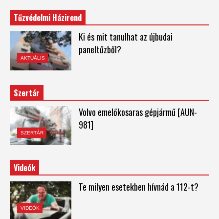
Tűzvédelmi Házirend
Ki és mit tanulhat az újbudai
paneltűzből?
AKTUÁLIS
Szertár
Volvo emelőkosaras gépjármű [AUN-
981]
SZERTÁR
Videók
Te milyen esetekben hívnád a 112-t?
VIDEÓK