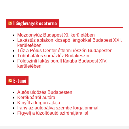
Lánglovagok csatorna
Mozdonytűz Budapest XI. kerületében
Lakástűz ablakon kicsapó lángokkal Budapest XXI.
kerületében
Tűz a Pólus Center éttermi részén Budapesten
Többhalálos sorháztűz Budakeszin
Földszinti lakás borult lángba Budapest XIV.
kerületében
E-tanú
Autós üldözés Budapesten
Kerékpárról autóra
Kinyílt a furgon ajtaja
Irány az autópálya szembe forgalommal!
Figyelj a tűzoltóautó szirénájára is!