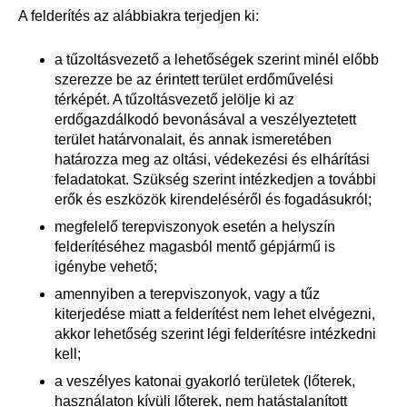
A felderítés az alábbiakra terjedjen ki:
a tűzoltásvezető a lehetőségek szerint minél előbb
szerezze be az érintett terület erdőművelési
térképét. A tűzoltásvezető jelölje ki az
erdőgazdálkodó bevonásával a veszélyeztetett
terület határvonalait, és annak ismeretében
határozza meg az oltási, védekezési és elhárítási
feladatokat. Szükség szerint intézkedjen a további
erők és eszközök kirendeléséről és fogadásukról;
megfelelő terepviszonyok esetén a helyszín
felderítéséhez magasból mentő gépjármű is
igénybe vehető;
amennyiben a terepviszonyok, vagy a tűz
kiterjedése miatt a felderítést nem lehet elvégezni,
akkor lehetőség szerint légi felderítésre intézkedni
kell;
a veszélyes katonai gyakorló területek (lőterek,
használaton kívüli lőterek, nem hatástalanított