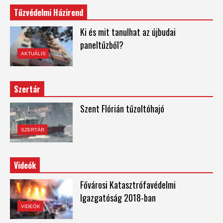
Tűzvédelmi Házirend
Ki és mit tanulhat az újbudai
paneltűzből?
AKTUÁLIS
Szertár
Szent Flórián tűzoltóhajó
SZERTÁR
Videók
Fővárosi Katasztrófavédelmi
Igazgatóság 2018-ban
VIDEÓK