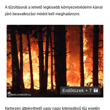
A tűzoltásnál a lehető legkisebb környezetvédelmi kárral
járó beavatkozási módot kell meghatározni.
Erdőtüzek + 7
Nehezen áttekinthető vagy nagy kiterjedésű tűz esetén