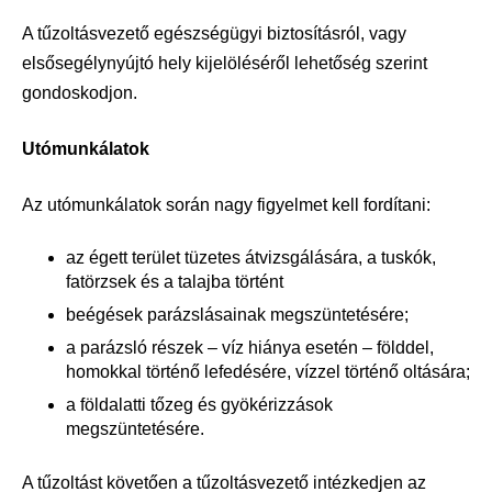
A tűzoltásvezető egészségügyi biztosításról, vagy
elsősegélynyújtó hely kijelöléséről lehetőség szerint
gondoskodjon.
Utómunkálatok
Az utómunkálatok során nagy figyelmet kell fordítani:
az égett terület tüzetes átvizsgálására, a tuskók,
fatörzsek és a talajba történt
beégések parázslásainak megszüntetésére;
a parázsló részek – víz hiánya esetén – földdel,
homokkal történő lefedésére, vízzel történő oltására;
a földalatti tőzeg és gyökérizzások
megszüntetésére.
A tűzoltást követően a tűzoltásvezető intézkedjen az