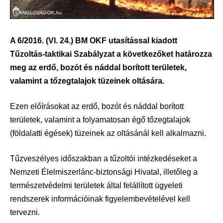
A 6/2016. (VI. 24.) BM OKF utasítással kiadott
Tűzoltás-taktikai Szabályzat a következőket határozza
meg az erdő, bozót és náddal borított területek,
valamint a tőzegtalajok tüzeinek oltására.
Ezen előírásokat az erdő, bozót és náddal borított
területek, valamint a folyamatosan égő tőzegtalajok
(földalatti égések) tüzeinek az oltásánál kell alkalmazni.
Tűzveszélyes időszakban a tűzoltói intézkedéseket a
Nemzeti Élelmiszerlánc-biztonsági Hivatal, illetőleg a
természetvédelmi területek által felállított ügyeleti
rendszerek információinak figyelembevételével kell
tervezni.