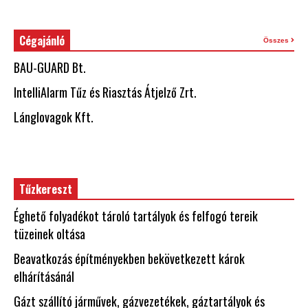
Cégajánló
Összes
BAU-GUARD Bt.
IntelliAlarm Tűz és Riasztás Átjelző Zrt.
Lánglovagok Kft.
Tűzkereszt
Éghető folyadékot tároló tartályok és felfogó tereik
tüzeinek oltása
Beavatkozás építményekben bekövetkezett károk
elhárításánál
Gázt szállító járművek, gázvezetékek, gáztartályok és