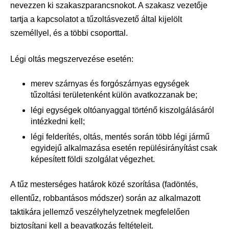
nevezzen ki szakaszparancsnokot. A szakasz vezetője
tartja a kapcsolatot a tűzoltásvezető által kijelölt
személlyel, és a többi csoporttal.
Légi oltás megszervezése esetén:
merev szárnyas és forgószárnyas egységek
tűzoltási területenként külön avatkozzanak be;
légi egységek oltóanyaggal történő kiszolgálásáról
intézkedni kell;
légi felderítés, oltás, mentés során több légi jármű
egyidejű alkalmazása esetén repülésirányítást csak
képesített földi szolgálat végezhet.
A tűz mesterséges határok közé szorítása (fadöntés,
ellentűz, robbantásos módszer) során az alkalmazott
taktikára jellemző veszélyhelyzetnek megfelelően
biztosítani kell a beavatkozás feltételeit.