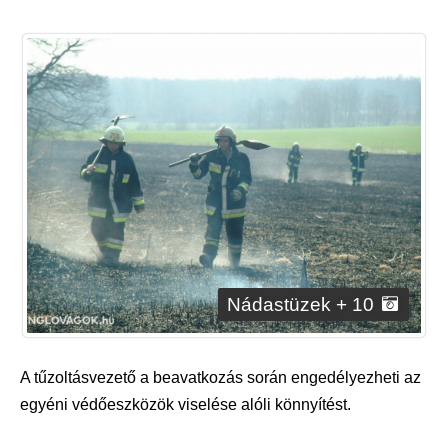
Nádastüzek + 10
A tűzoltásvezető a beavatkozás során engedélyezheti az
egyéni védőeszközök viselése alóli könnyítést.