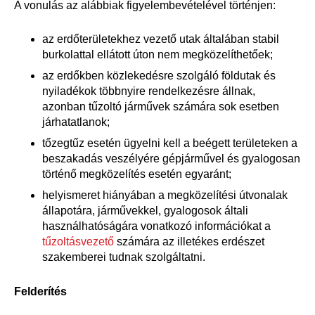
A vonulás az alábbiak figyelembevételével történjen:
az erdőterületekhez vezető utak általában stabil
burkolattal ellátott úton nem megközelíthetőek;
az erdőkben közlekedésre szolgáló földutak és
nyiladékok többnyire rendelkezésre állnak,
azonban tűzoltó járművek számára sok esetben
járhatatlanok;
tőzegtűz esetén ügyelni kell a beégett területeken a
beszakadás veszélyére gépjárművel és gyalogosan
történő megközelítés esetén egyaránt;
helyismeret hiányában a megközelítési útvonalak
állapotára, járművekkel, gyalogosok általi
használhatóságára vonatkozó információkat a
tűzoltásvezető
számára az illetékes erdészet
szakemberei tudnak szolgáltatni.
Felderítés