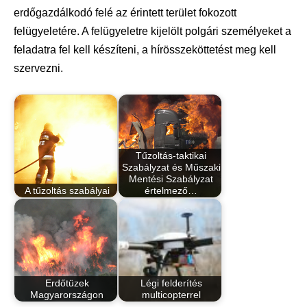
erdőgazdálkodó felé az érintett terület fokozott
felügyeletére. A felügyeletre kijelölt polgári személyeket a
feladatra fel kell készíteni, a hírösszeköttetést meg kell
szervezni.
Tűzoltás-taktikai
Szabályzat és Műszaki
Mentési Szabályzat
A tűzoltás szabályai
értelmező…
Erdőtüzek
Légi felderítés
Magyarországon
multicopterrel