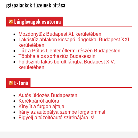
gázpalackok tüzeinek oltása
Lánglovagok csatorna
Mozdonytűz Budapest XI. kerületében
Lakástűz ablakon kicsapó lángokkal Budapest XXI.
kerületében
Tűz a Pólus Center éttermi részén Budapesten
Többhalálos sorháztűz Budakeszin
Földszinti lakás borult lángba Budapest XIV.
kerületében
E-tanú
Autós üldözés Budapesten
Kerékpárról autóra
Kinyílt a furgon ajtaja
Irány az autópálya szembe forgalommal!
Figyelj a tűzoltóautó szirénájára is!