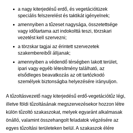
a nagy kiterjedésű erdő, és vegetációtüzek
speciális felszerelést és taktikát igényelnek;
amennyiben a tűzeset nagysága, összetettsége
vagy időtartama azt indokolttá teszi, törzskari
vezetést kell szervezni;
a törzskar tagjai az érintett szervezetek
szakembereiből álljanak;
amennyiben a védendő térségben lakott terület,
ipari vagy egyéb létesítmény található, az
elsődleges beavatkozás az ott tartózkodó
személyek biztonságba helyezésére irányuljon.
A tűzoltásvezető nagy kiterjedésű erdő-vegetációtűz légi,
illetve földi tűzoltásának megszervezésekor hozzon létre
külön tűzoltó szakaszokat, melyek egyaránt alkalmasak
önálló, valamint összehangolt feladatok végzésére az
egyes tűzoltási területeken belül. A szakaszok élére