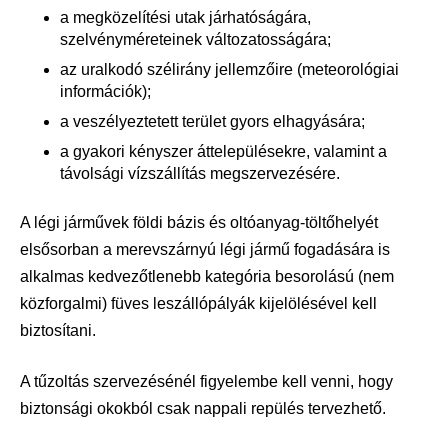
a megközelítési utak járhatóságára,
szelvényméreteinek változatosságára;
az uralkodó szélirány jellemzőire (meteorológiai
információk);
a veszélyeztetett terület gyors elhagyására;
a gyakori kényszer áttelepülésekre, valamint a
távolsági vízszállítás megszervezésére.
A légi járművek földi bázis és oltóanyag-töltőhelyét
elsősorban a merevszárnyú légi jármű fogadására is
alkalmas kedvezőtlenebb kategória besorolású (nem
közforgalmi) füves leszállópályák kijelölésével kell
biztosítani.
A tűzoltás szervezésénél figyelembe kell venni, hogy
biztonsági okokból csak nappali repülés tervezhető.