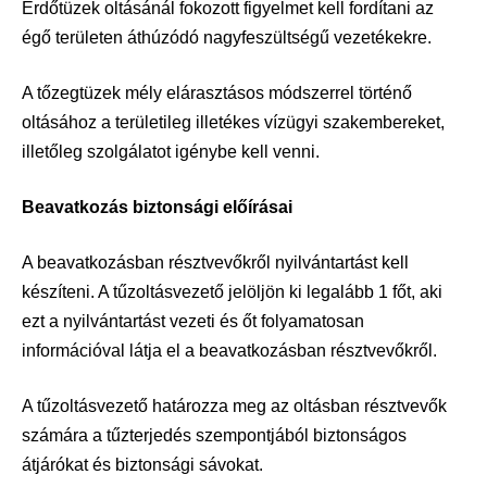
Erdőtüzek oltásánál fokozott figyelmet kell fordítani az
égő területen áthúzódó nagyfeszültségű vezetékekre.
A tőzegtüzek mély elárasztásos módszerrel történő
oltásához a területileg illetékes vízügyi szakembereket,
illetőleg szolgálatot igénybe kell venni.
Beavatkozás biztonsági előírásai
A beavatkozásban résztvevőkről nyilvántartást kell
készíteni. A tűzoltásvezető jelöljön ki legalább 1 főt, aki
ezt a nyilvántartást vezeti és őt folyamatosan
információval látja el a beavatkozásban résztvevőkről.
A tűzoltásvezető határozza meg az oltásban résztvevők
számára a tűzterjedés szempontjából biztonságos
átjárókat és biztonsági sávokat.