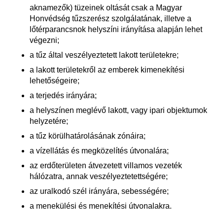
aknamezők) tüzeinek oltását csak a Magyar
Honvédség tűzszerész szolgálatának, illetve a
lőtérparancsnok helyszíni irányítása alapján lehet
végezni;
a tűz által veszélyeztetett lakott területekre;
a lakott területekről az emberek kimenekítési
lehetőségeire;
a terjedés irányára;
a helyszínen meglévő lakott, vagy ipari objektumok
helyzetére;
a tűz körülhatárolásának zónáira;
a vízellátás és megközelítés útvonalára;
az erdőterületen átvezetett villamos vezeték
hálózatra, annak veszélyeztetettségére;
az uralkodó szél irányára, sebességére;
a menekülési és menekítési útvonalakra.