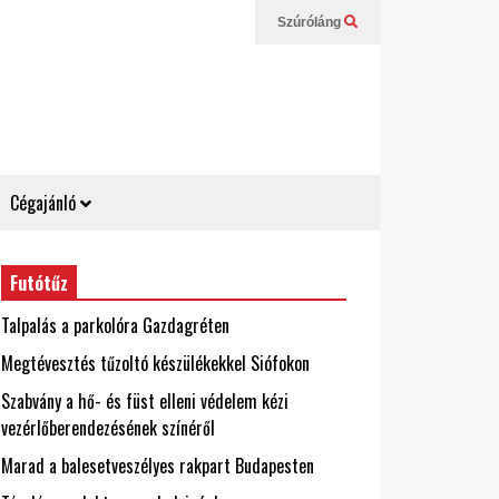
Szúróláng
Cégajánló
Futótűz
Talpalás a parkolóra Gazdagréten
Megtévesztés tűzoltó készülékekkel Siófokon
Szabvány a hő- és füst elleni védelem kézi
vezérlőberendezésének színéről
Marad a balesetveszélyes rakpart Budapesten