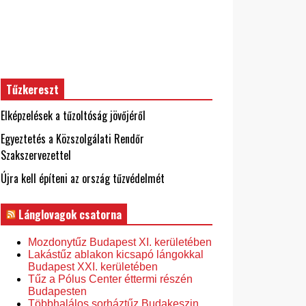
Tűzkereszt
Elképzelések a tűzoltóság jövőjéről
Egyeztetés a Közszolgálati Rendőr
Szakszervezettel
Újra kell építeni az ország tűzvédelmét
Lánglovagok csatorna
Mozdonytűz Budapest XI. kerületében
Lakástűz ablakon kicsapó lángokkal
Budapest XXI. kerületében
Tűz a Pólus Center éttermi részén
Budapesten
Többhalálos sorháztűz Budakeszin