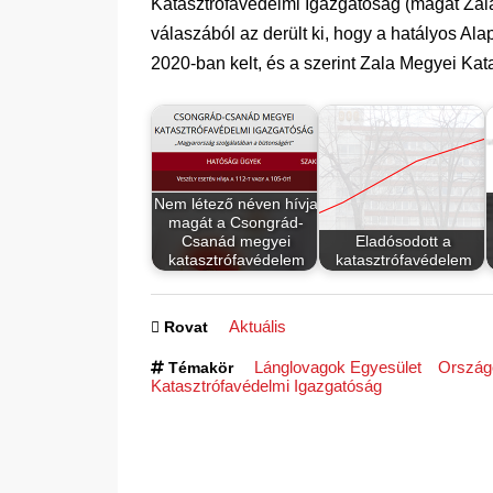
Katasztrófavédelmi Igazgatóság (magát Za
válaszából az derült ki, hogy a hatályos Ala
2020-ban kelt, és a szerint Zala Megyei Ka
Nem létező néven hívja
magát a Csongrád-
Csanád megyei
Eladósodott a
katasztrófavédelem
katasztrófavédelem
Aktuális
Rovat
Lánglovagok Egyesület
Ország
Témakör
Katasztrófavédelmi Igazgatóság