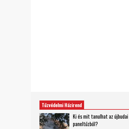
Tűzvédelmi Házirend
Ki és mit tanulhat az újbudai
paneltűzből?