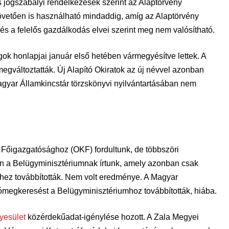
 jogszabályi rendelkezések szerint az Alaptörvény
övetően is használható mindaddig, amíg az Alaptörvény
és a felelős gazdálkodás elvei szerint meg nem valósítható.
ok honlapjai január első hetében vármegyésítve lettek. A
megváltoztatták. Új Alapító Okiratok az új névvel azonban
gyar Államkincstár törzskönyvi nyilvántartásában nem
Főigazgatósághoz (OKF) fordultunk, de többszöri
n a Belügyminisztériumnak írtunk, amely azonban csak
hez továbbították. Nem volt eredménye. A Magyar
tómegkeresést a Belügyminisztériumhoz továbbították, hiába.
yesület
közérdekűadat-igénylése hozott. A Zala Megyei