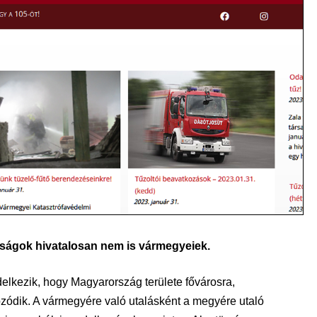
óságok hivatalosan nem is vármegyeiek.
delkezik, hogy Magyarország területe fővárosra,
zódik. A vármegyére való utalásként a megyére utaló