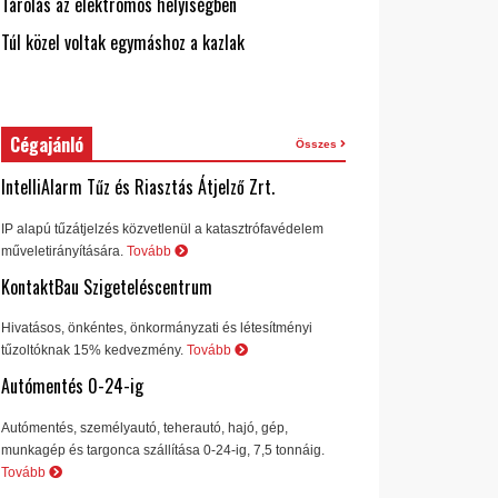
Tárolás az elektromos helyiségben
Túl közel voltak egymáshoz a kazlak
Cégajánló
Összes
IntelliAlarm Tűz és Riasztás Átjelző Zrt.
IP alapú tűzátjelzés közvetlenül a katasztrófavédelem
műveletirányítására.
Tovább
KontaktBau Szigeteléscentrum
Hivatásos, önkéntes, önkormányzati és létesítményi
tűzoltóknak 15% kedvezmény.
Tovább
Autómentés 0-24-ig
Autómentés, személyautó, teherautó, hajó, gép,
munkagép és targonca szállítása 0-24-ig, 7,5 tonnáig.
Tovább