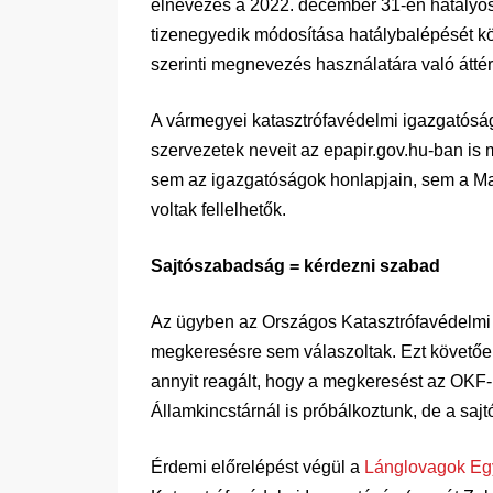
elnevezés a 2022. december 31-én hatályos
tizenegyedik módosítása hatálybalépését k
szerinti megnevezés használatára való áttér
A vármegyei katasztrófavédelmi igazgatóság
szervezetek neveit az epapir.gov.hu-ban is 
sem az igazgatóságok honlapjain, sem a Ma
voltak fellelhetők.
Sajtószabadság = kérdezni szabad
Az ügyben az Országos Katasztrófavédelmi 
megkeresésre sem válaszoltak. Ezt követőe
annyit reagált, hogy a megkeresést az OKF-
Államkincstárnál is próbálkoztunk, de a saj
Érdemi előrelépést végül a
Lánglovagok Eg