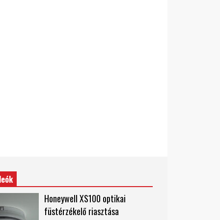
deók
Honeywell XS100 optikai
füstérzékelő riasztása