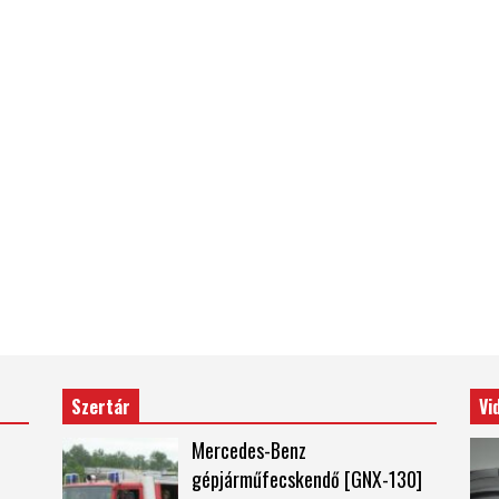
Szertár
Vi
Mercedes-Benz
gépjárműfecskendő [GNX-130]