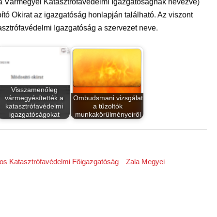
la Vármegyei Katasztrófavédelmi Igazgatóságnak nevezve)
pító Okirat az igazgatóság honlapján található. Az viszont
tasztrófavédelmi Igazgatóság a szervezet neve.
Visszamenőleg
vármegyésítették a
Ombudsmani vizsgálat
katasztrófavédelmi
a tűzoltók
igazgatóságokat
munkakörülményeiről
os Katasztrófavédelmi Főigazgatóság
Zala Megyei