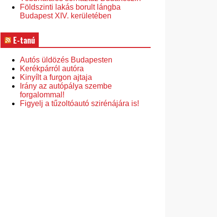
Földszinti lakás borult lángba
Budapest XIV. kerületében
E-tanú
Autós üldözés Budapesten
Kerékpárról autóra
Kinyílt a furgon ajtaja
Irány az autópálya szembe
forgalommal!
Figyelj a tűzoltóautó szirénájára is!