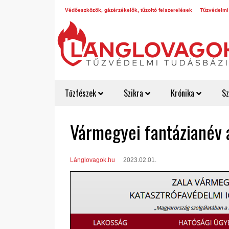
Védőeszközök, gázérzékelők, tűzoltó felszerelések
Tűzvédelmi
Tűzfészek
Szikra
Krónika
Sz
Vármegyei fantázianév 
Lánglovagok.hu
2023.02.01.