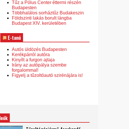
Tűz a Pólus Center éttermi részén
Budapesten
Többhalálos sorháztűz Budakeszin
Földszinti lakás borult lángba
Budapest XIV. kerületében
E-tanú
Autós üldözés Budapesten
Kerékpárról autóra
Kinyílt a furgon ajtaja
Irány az autópálya szembe
forgalommal!
Figyelj a tűzoltóautó szirénájára is!
deók