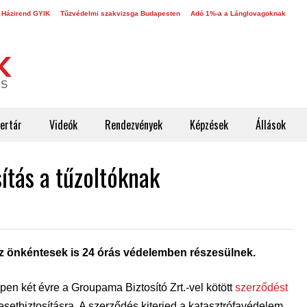
 Házirend GYIK
Tűzvédelmi szakvizsga Budapesten
Adó 1%-a a Lánglovagoknak
ertár
Videók
Rendezvények
Képzések
Állások
sítás a tűzoltóknak
z önkéntesek is 24 órás védelemben részesülnek.
en két évre a Groupama Biztosító Zrt.-vel kötött
szerződést
esetbiztosításra. A szerződés kiterjed a katasztrófavédelem