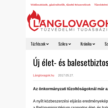
Védőeszközök, gázérzékelők, tűzoltó felszerelések
Tűzvédelmi
Tűzfészek
Szikra
Krónika
Sz
Új élet- és balesetbizto
Lánglovagok.hu
2017.05.27.
Az önkormányzati tűzoltóságoknál már a
A nyílt közbeszerzési eljárás eredményeképp
a Belügyminisztérium csoportos élet- és bal