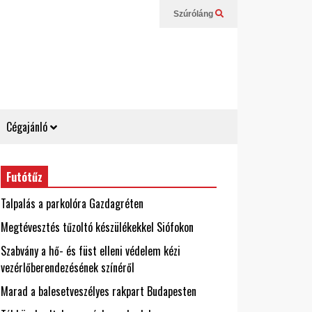
Szúróláng
Cégajánló
Futótűz
Talpalás a parkolóra Gazdagréten
Megtévesztés tűzoltó készülékekkel Siófokon
Szabvány a hő- és füst elleni védelem kézi
vezérlőberendezésének színéről
Marad a balesetveszélyes rakpart Budapesten