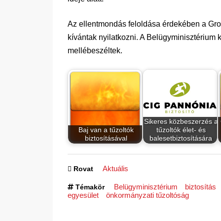
Az ellentmondás feloldása érdekében a Gro
kívántak nyilatkozni. A Belügyminisztérium k
mellébeszéltek.
Sikeres közbeszerzés a
Baj van a tűzoltók
tűzoltók élet- és
biztosításával
balesetbiztosítására
Aktuális
Rovat
Belügyminisztérium
biztosítás
Témakör
egyesület
önkormányzati tűzoltóság