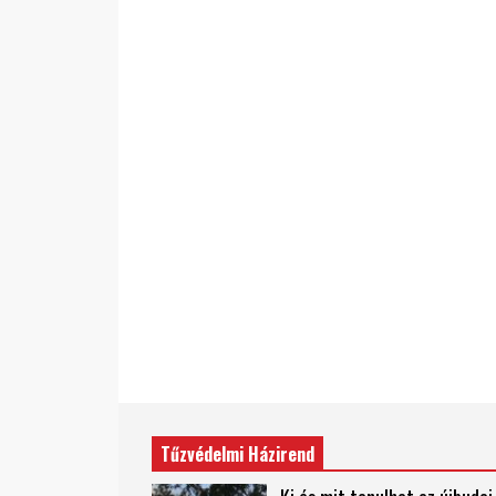
Tűzvédelmi Házirend