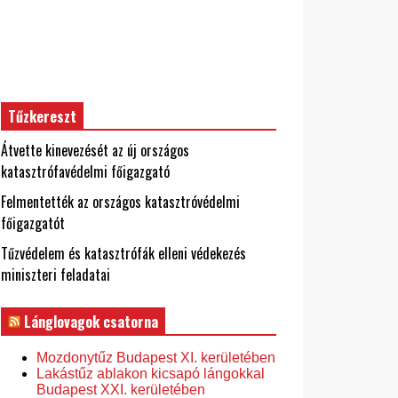
Tűzkereszt
Átvette kinevezését az új országos
katasztrófavédelmi főigazgató
Felmentették az országos katasztróvédelmi
főigazgatót
Tűzvédelem és katasztrófák elleni védekezés
miniszteri feladatai
Lánglovagok csatorna
Mozdonytűz Budapest XI. kerületében
Lakástűz ablakon kicsapó lángokkal
Budapest XXI. kerületében