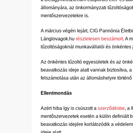
állományára, az önkormányzati tűzoltóságok
mentőszervezetekre is.
A március végén lejárt, CIG Pannónia Életbizt
Lánglovagok.hu
részletesen beszámolt
. A 
tűzoltóságoknál munkavállalói és önkéntes 
Az önkéntes tűzoltó egyesületek és az önké
beavatkozás ideje alatt vannak biztosítva, a
felszámolása után az állomáshelyre történő v
Ellentmondás
Azért hiba így is csúszott a
szerződésbe
, a 
mentőszervezetek esetén a külön definiált bea
beavatkozás idejére korlátozódik a védelem.
ideje alatt.