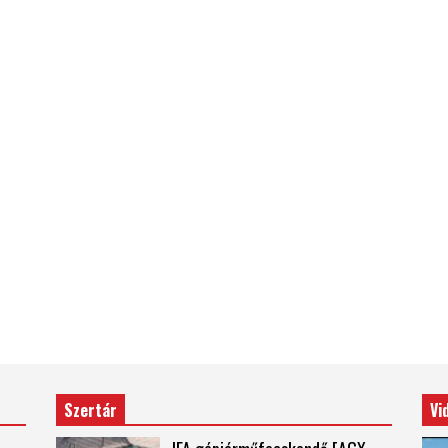
Szertár
Vi