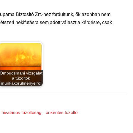
upama Biztosító Zrt.-hez fordultunk, ők azonban nem
étszeri nekifutásra sem adott választ a kérdésre, csak
Ombudsmani vizsgálat
a tűzoltók
munkakörülményeiről
hivatásos tűzoltóság
önkéntes tűzoltó