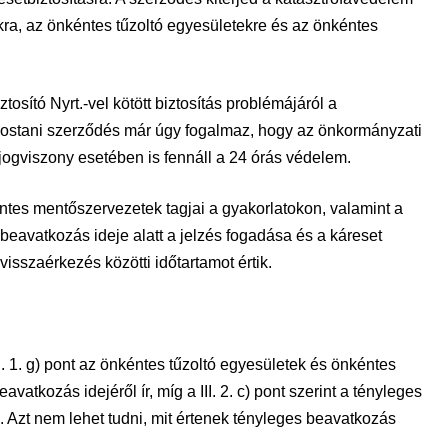
ra, az önkéntes tűzoltó egyesületekre és az önkéntes
osító Nyrt.-vel kötött biztosítás problémájáról a
mostani szerződés már úgy fogalmaz, hogy az önkormányzati
jogviszony esetében is fennáll a 24 órás védelem.
ntes mentőszervezetek tagjai a gyakorlatokon, valamint a
 beavatkozás ideje alatt a jelzés fogadása és a káreset
isszaérkezés közötti időtartamot értik.
II. 1. g) pont az önkéntes tűzoltó egyesületek és önkéntes
vatkozás idejéről ír, míg a III. 2. c) pont szerint a tényleges
 Azt nem lehet tudni, mit értenek tényleges beavatkozás