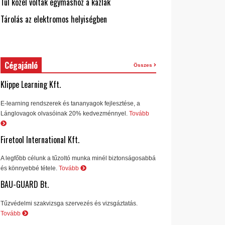
Túl közel voltak egymáshoz a kazlak
Tárolás az elektromos helyiségben
Cégajánló
Összes
Klippe Learning Kft.
E-learning rendszerek és tananyagok fejlesztése, a
Lánglovagok olvasóinak 20% kedvezménnyel.
Tovább
Firetool International Kft.
A legfőbb célunk a tűzoltó munka minél biztonságosabbá
és könnyebbé tétele.
Tovább
BAU-GUARD Bt.
Tűzvédelmi szakvizsga szervezés és vizsgáztatás.
Tovább