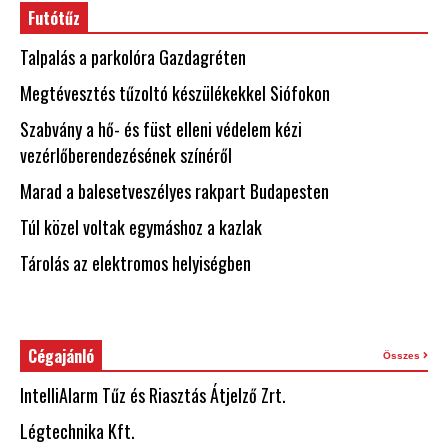
Futótűz
Talpalás a parkolóra Gazdagréten
Megtévesztés tűzoltó készülékekkel Siófokon
Szabvány a hő- és füst elleni védelem kézi
vezérlőberendezésének színéről
Marad a balesetveszélyes rakpart Budapesten
Túl közel voltak egymáshoz a kazlak
Tárolás az elektromos helyiségben
Cégajánló
Összes
IntelliAlarm Tűz és Riasztás Átjelző Zrt.
Légtechnika Kft.