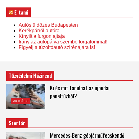
E-tanú
Autós üldözés Budapesten
Kerékpárról autóra
Kinyílt a furgon ajtaja
Irány az autópálya szembe forgalommal!
Figyelj a tűzoltóautó szirénájára is!
Tűzvédelmi Házirend
Ki és mit tanulhat az újbudai
paneltűzből?
AKTUÁLIS
Szertár
Mercedes-Benz gépjárműfecskendő