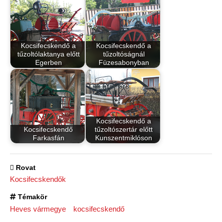
Kocsifecskendő a
Kocsifecskendő a
tűzoltólaktanya előtt
tűzoltóságnál
Egerben
Füzesabonyban
Kocsifecskendő a
Kocsifecskendő
tűzoltószertár előtt
Farkasfán
Kunszentmiklóson
Rovat
Kocsifecskendők
Témakör
Heves vármegye
kocsifecskendő