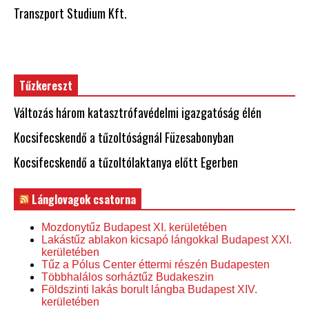
Transzport Studium Kft.
Tűzkereszt
Változás három katasztrófavédelmi igazgatóság élén
Kocsifecskendő a tűzoltóságnál Füzesabonyban
Kocsifecskendő a tűzoltólaktanya előtt Egerben
Lánglovagok csatorna
Mozdonytűz Budapest XI. kerületében
Lakástűz ablakon kicsapó lángokkal Budapest XXI.
kerületében
Tűz a Pólus Center éttermi részén Budapesten
Többhalálos sorháztűz Budakeszin
Földszinti lakás borult lángba Budapest XIV.
kerületében