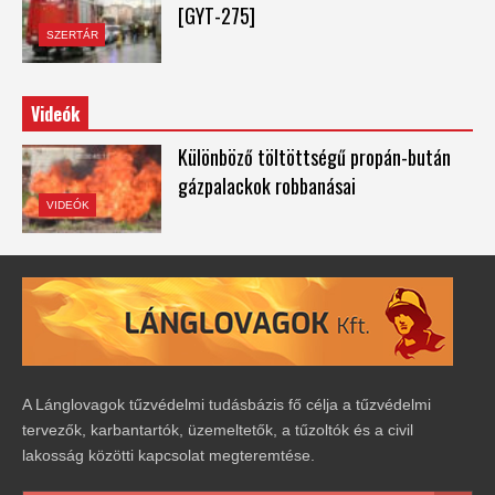
[GYT-275]
SZERTÁR
Videók
Különböző töltöttségű propán-bután
gázpalackok robbanásai
VIDEÓK
A Lánglovagok tűzvédelmi tudásbázis fő célja a tűzvédelmi
tervezők, karbantartók, üzemeltetők, a tűzoltók és a civil
lakosság közötti kapcsolat megteremtése.