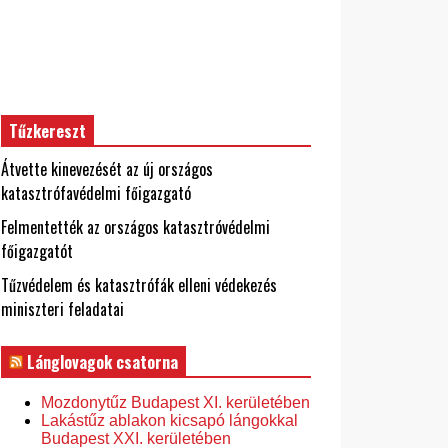
Tűzkereszt
Átvette kinevezését az új országos
katasztrófavédelmi főigazgató
Felmentették az országos katasztróvédelmi
főigazgatót
Tűzvédelem és katasztrófák elleni védekezés
miniszteri feladatai
Lánglovagok csatorna
Mozdonytűz Budapest XI. kerületében
Lakástűz ablakon kicsapó lángokkal
Budapest XXI. kerületében