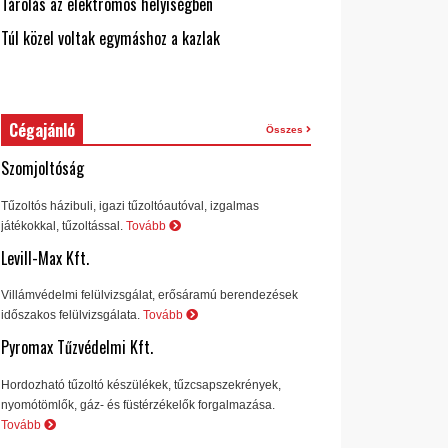
Tárolás az elektromos helyiségben
Túl közel voltak egymáshoz a kazlak
Cégajánló
Összes
Szomjoltóság
Tűzoltós házibuli, igazi tűzoltóautóval, izgalmas
játékokkal, tűzoltással.
Tovább
Levill-Max Kft.
Villámvédelmi felülvizsgálat, erősáramú berendezések
időszakos felülvizsgálata.
Tovább
Pyromax Tűzvédelmi Kft.
Hordozható tűzoltó készülékek, tűzcsapszekrények,
nyomótömlők, gáz- és füstérzékelők forgalmazása.
Tovább