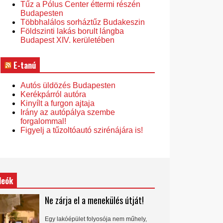
Tűz a Pólus Center éttermi részén
Budapesten
Többhalálos sorháztűz Budakeszin
Földszinti lakás borult lángba
Budapest XIV. kerületében
E-tanú
Autós üldözés Budapesten
Kerékpárról autóra
Kinyílt a furgon ajtaja
Irány az autópálya szembe
forgalommal!
Figyelj a tűzoltóautó szirénájára is!
deók
Ne zárja el a menekülés útját!
Egy lakóépület folyosója nem műhely,