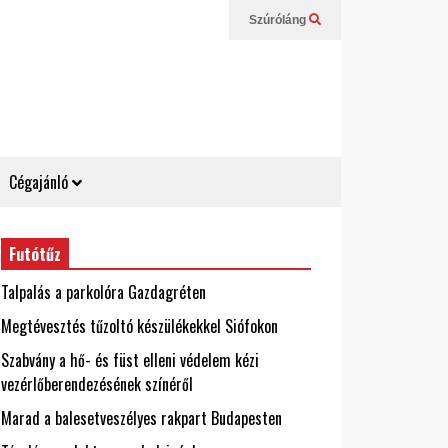
Szúróláng
Cégajánló
Futótűz
Talpalás a parkolóra Gazdagréten
Megtévesztés tűzoltó készülékekkel Siófokon
Szabvány a hő- és füst elleni védelem kézi
vezérlőberendezésének színéről
Marad a balesetveszélyes rakpart Budapesten