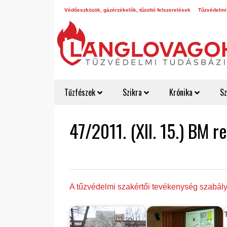
Védőeszközök, gázérzékelők, tűzoltó felszerelések
Tűzvédelmi
Tűzfészek
Szikra
Krónika
Sz
47/2011. (XII. 15.) BM r
A tűzvédelmi szakértői tevékenység szabálya