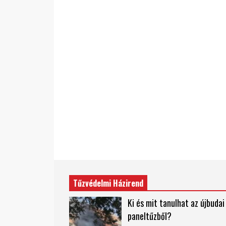
Tűzvédelmi Házirend
Ki és mit tanulhat az újbudai
paneltűzből?