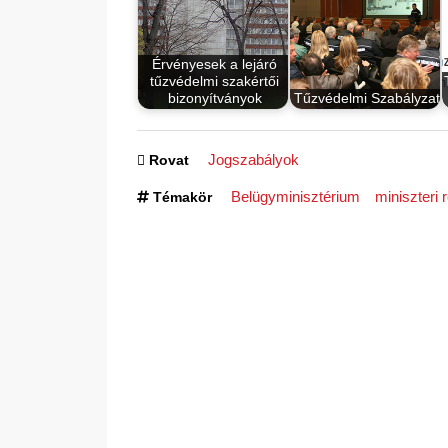
Érvényesek a lejáró
tűzvédelmi szakértői
bizonyítványok
Tűzvédelmi Szabályzat
Jogszabályok
Rovat
Belügyminisztérium
miniszteri 
Témakör