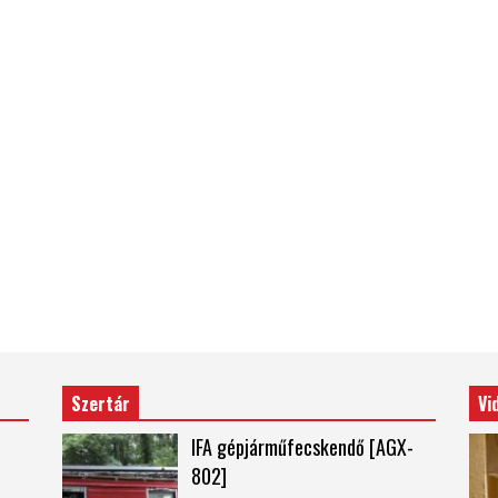
Szertár
Vi
IFA gépjárműfecskendő [AGX-
802]