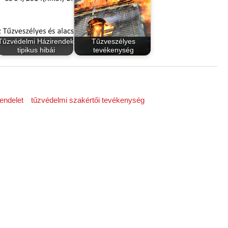
Tűzvédelmi Házirendek
Tűzveszélyes
tipikus hibái
tevékenység
rendelet
tűzvédelmi szakértői tevékenység