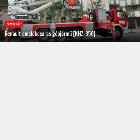
SZERTÁR
Renault emelőkosaras gépjármű [KHZ-856]