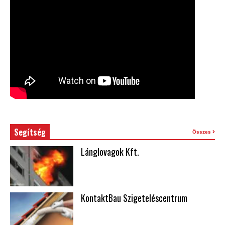
Segítség
Összes
Lánglovagok Kft.
KontaktBau Szigeteléscentrum