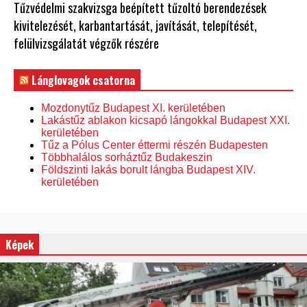
Tűzvédelmi szakvizsga beépített tűzoltó berendezések
kivitelezését, karbantartását, javítását, telepítését,
felülvizsgálatát végzők részére
Lánglovagok csatorna
Mozdonytűz Budapest XI. kerületében
Lakástűz ablakon kicsapó lángokkal Budapest XXI.
kerületében
Tűz a Pólus Center éttermi részén Budapesten
Többhalálos sorháztűz Budakeszin
Földszinti lakás borult lángba Budapest XIV.
kerületében
Képek