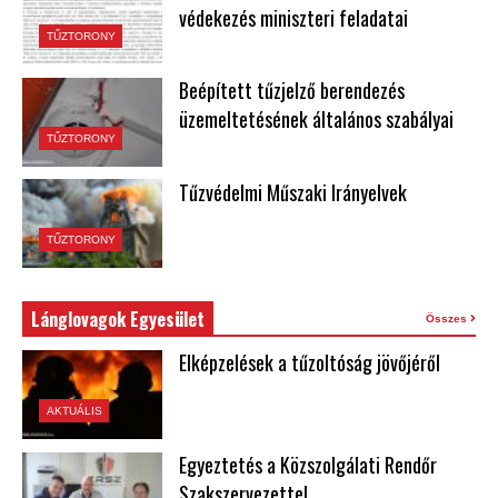
védekezés miniszteri feladatai
TŰZTORONY
Beépített tűzjelző berendezés
üzemeltetésének általános szabályai
TŰZTORONY
Tűzvédelmi Műszaki Irányelvek
TŰZTORONY
Lánglovagok Egyesület
Összes
Elképzelések a tűzoltóság jövőjéről
AKTUÁLIS
Egyeztetés a Közszolgálati Rendőr
Szakszervezettel