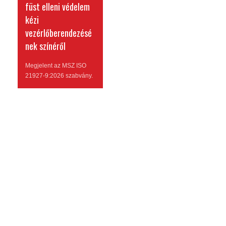
füst elleni védelem
kézi
vezérlőberendezésé
nek színéről
Megjelent az MSZ ISO
21927-9:2026 szabvány.