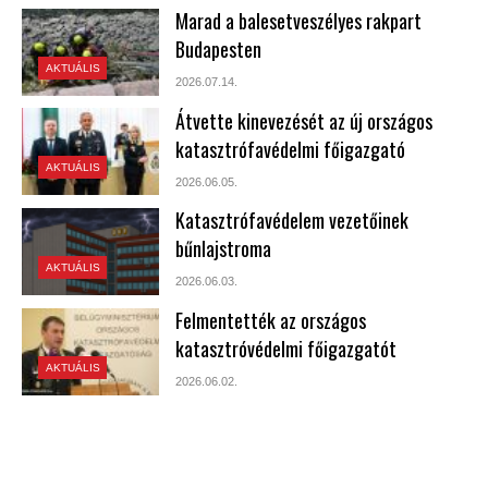
Marad a balesetveszélyes rakpart
Budapesten
AKTUÁLIS
2026.07.14.
Átvette kinevezését az új országos
katasztrófavédelmi főigazgató
AKTUÁLIS
2026.06.05.
Katasztrófavédelem vezetőinek
bűnlajstroma
AKTUÁLIS
2026.06.03.
Felmentették az országos
katasztróvédelmi főigazgatót
AKTUÁLIS
2026.06.02.