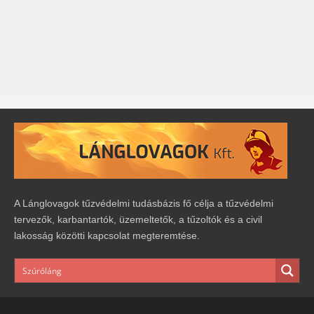
A Lánglovagok tűzvédelmi tudásbázis fő célja a tűzvédelmi
tervezők, karbantartók, üzemeltetők, a tűzoltók és a civil
lakosság közötti kapcsolat megteremtése.