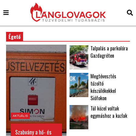
Égető
Talpalás a parkolóra
Gazdagréten
Megtévesztés
tűzoltó
készülékekkel
Siófokon
Túl közel voltak
egymáshoz a kazlak
AKTUÁLIS
Szabvány a hő- és