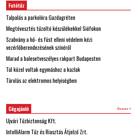
Futótűz
Talpalás a parkolóra Gazdagréten
Megtévesztés tűzoltó készülékekkel Siófokon
Szabvány a hő- és füst elleni védelem kézi
vezérlőberendezésének színéről
Marad a balesetveszélyes rakpart Budapesten
Túl közel voltak egymáshoz a kazlak
Tárolás az elektromos helyiségben
Cégajánló
Összes
Ujvári Tűzbiztonság Kft.
IntelliAlarm Tűz és Riasztás Átjelző Zrt.