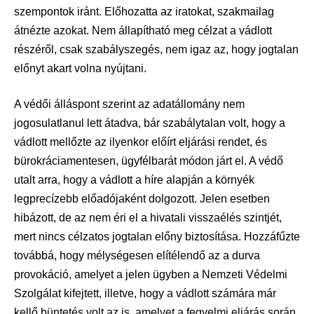
szempontok iránt. Előhozatta az iratokat, szakmailag
átnézte azokat. Nem állapítható meg célzat a vádlott
részéről, csak szabályszegés, nem igaz az, hogy jogtalan
előnyt akart volna nyújtani.
A védői álláspont szerint az adatállomány nem
jogosulatlanul lett átadva, bár szabálytalan volt, hogy a
vádlott mellőzte az ilyenkor előírt eljárási rendet, és
bürokráciamentesen, ügyfélbarát módon járt el. A védő
utalt arra, hogy a vádlott a híre alapján a környék
legprecízebb előadójaként dolgozott. Jelen esetben
hibázott, de az nem éri el a hivatali visszaélés szintjét,
mert nincs célzatos jogtalan előny biztosítása. Hozzáfűzte
továbbá, hogy mélységesen elítélendő az a durva
provokáció, amelyet a jelen ügyben a Nemzeti Védelmi
Szolgálat kifejtett, illetve, hogy a vádlott számára már
kellő büntetés volt az is, amelyet a fegyelmi eljárás során