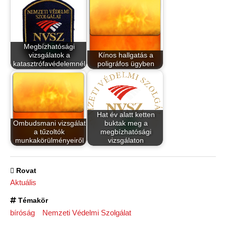
Megbízhatósági
vizsgálatok a
Kínos hallgatás a
katasztrófavédelemnél
poligráfos ügyben
Hat év alatt ketten
Ombudsmani vizsgálat
buktak meg a
a tűzoltók
megbízhatósági
munkakörülményeiről
vizsgálaton
Rovat
Aktuális
Témakör
bíróság
Nemzeti Védelmi Szolgálat