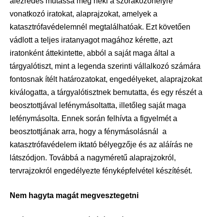
alezredes mutassa meg neki a szórakozóhelyre
vonatkozó iratokat, alaprajzokat, amelyek a
katasztrófavédelemnél megtalálhatóak. Ezt követően
vádlott a teljes iratanyagot magához kérette, azt
iratonként áttekintette, abból a saját maga által a
tárgyalótiszt, mint a legenda szerinti vállalkozó számára
fontosnak ítélt határozatokat, engedélyeket, alaprajzokat
kiválogatta, a tárgyalótisztnek bemutatta, és egy részét a
beosztottjával lefénymásoltatta, illetőleg saját maga
lefénymásolta. Ennek során felhívta a figyelmét a
beosztottjának arra, hogy a fénymásolásnál a
katasztrófavédelem iktató bélyegzője és az aláírás ne
látszódjon. Továbbá a nagyméretű alaprajzokról,
tervrajzokról engedélyezte fényképfelvétel készítését.
Nem hagyta magát megvesztegetni