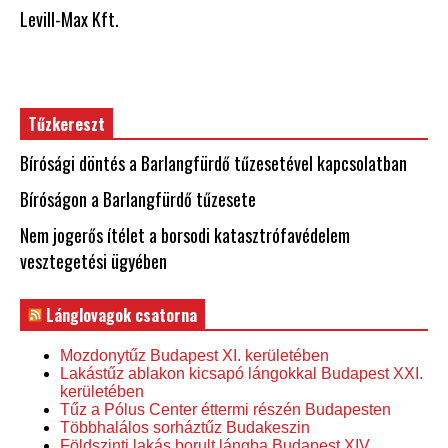
Levill-Max Kft.
Tűzkereszt
Bírósági döntés a Barlangfürdő tűzesetével kapcsolatban
Bíróságon a Barlangfürdő tűzesete
Nem jogerős ítélet a borsodi katasztrófavédelem
vesztegetési ügyében
Lánglovagok csatorna
Mozdonytűz Budapest XI. kerületében
Lakástűz ablakon kicsapó lángokkal Budapest XXI.
kerületében
Tűz a Pólus Center éttermi részén Budapesten
Többhalálos sorháztűz Budakeszin
Földszinti lakás borult lángba Budapest XIV.