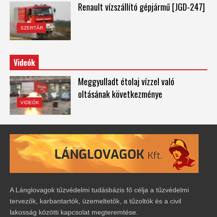
Renault vízszállító gépjármű [JGD-247]
SZERTÁR
Videók
Meggyulladt étolaj vízzel való
oltásának következménye
VIDEÓK
A Lánglovagok tűzvédelmi tudásbázis fő célja a tűzvédelmi
tervezők, karbantartók, üzemeltetők, a tűzoltók és a civil
lakosság közötti kapcsolat megteremtése.