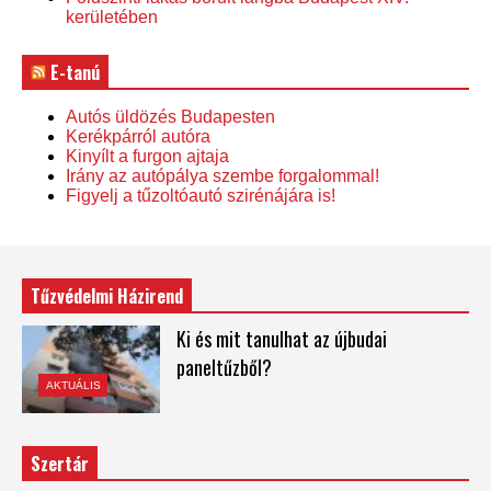
kerületében
E-tanú
Autós üldözés Budapesten
Kerékpárról autóra
Kinyílt a furgon ajtaja
Irány az autópálya szembe forgalommal!
Figyelj a tűzoltóautó szirénájára is!
Tűzvédelmi Házirend
Ki és mit tanulhat az újbudai
paneltűzből?
AKTUÁLIS
Szertár