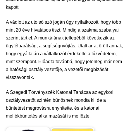
kapott.
A vádlott az utolsó szó jogán úgy nyilatkozott, hogy több
mint 20 éve hivatásos tiszt. Mindig a szakma szabályai
szerint járt el. A munkájának jellegéből következik az
ügyfélbarátság, a segítségnyújtás. Utalt arra, örült annak,
hogy egyáltalán a vállalkozót érdekelte a tűzvédelem,
mint szempont. Előadta továbbá, hogy jelenleg már nem
a hatósági osztály vezetője, a vezetői megbízását
visszavonták.
A Szegedi Törvényszék Katonai Tanácsa az egykori
osztályvezetőt szintén bűnösnek mondta ki, de a
büntetést megrovásra enyhítette, és a katonai
mellékbüntetés alkalmazását is mellőzte.