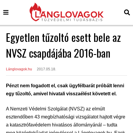
Egyetlen tűzoltó esett bele az
NVSZ csapdájába 2016-ban
Lánglovagok.hu
2017.05.18.
Pénzt nem fogadott el, csak ügyfélbarát próbált lenni
egy tűzoltó, amivel hivatali visszaélést követett el.
A Nemzeti Védelmi Szolgálat (NVSZ) az elmúlt
esztendőben 43 megbízhatósági vizsgálatot hajtott végre
a katasztrófavédelem hivatásos állományánál – tudta
meg közérdekűadat-igényléssel a Lánglovagok.hu. Ezek