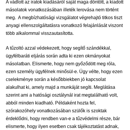
A vádlott az iratok kiadásáról saját maga döntött, a kiadott
másolatok vonatkozásában illeték lerovása nem történt
meg. A megbízhatósági vizsgálatot végrehajtó titkos tiszt
anyagi ellenszolgáltatásra vonatkozó felajánlását viszont
több alkalommal visszautasította.
A tűzoltó azzal védekezett, hogy segítő szándékkal,
ügyfélbaráti eljárás során adta ki ezen okmányokat
másolatban. Elismerte, hogy nem győződött meg róla,
ezen személy ügyfélnek minősül-e. Úgy vélte, hogy ezen
cselekménye során a későbbiekben jó kapcsolat
alakulhat ki, amely majd a munkáját segíti. Meglátása
szerint ami a hatósági osztálynál irat megtalálható volt,
abból minden kiadható. Példaként hozta fel,
szórakozóhely vonatkozásában szülők is szoktak
érdeklődni, hogy rendben van-e a tűzvédelmi része, bár
elismerte, hogy ilyen esetben csak tájékoztatást adnak,