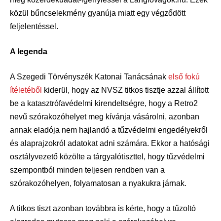
közül bűncselekmény gyanúja miatt egy végződött
feljelentéssel.
A legenda
A Szegedi Törvényszék Katonai Tanácsának
első fokú
ítéletéből
kiderül, hogy az NVSZ titkos tisztje azzal állított
be a katasztrófavédelmi kirendeltségre, hogy a Retro2
nevű szórakozóhelyet meg kívánja vásárolni, azonban
annak eladója nem hajlandó a tűzvédelmi engedélyekről
és alaprajzokról adatokat adni számára. Ekkor a hatósági
osztályvezető közölte a tárgyalótiszttel, hogy tűzvédelmi
szempontból minden teljesen rendben van a
szórakozóhelyen, folyamatosan a nyakukra járnak.
A titkos tiszt azonban továbbra is kérte, hogy a tűzoltó