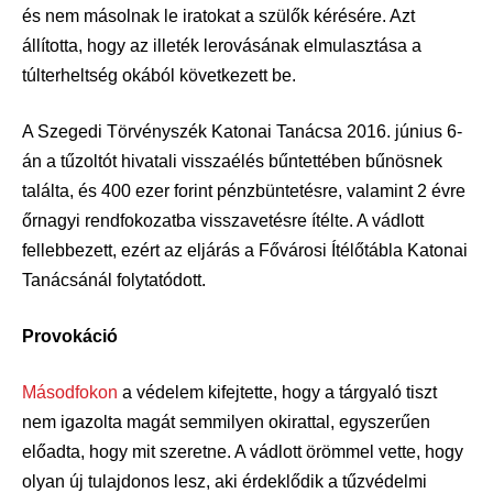
és nem másolnak le iratokat a szülők kérésére. Azt
állította, hogy az illeték lerovásának elmulasztása a
túlterheltség okából következett be.
A Szegedi Törvényszék Katonai Tanácsa 2016. június 6-
án a tűzoltót hivatali visszaélés bűntettében bűnösnek
találta, és 400 ezer forint pénzbüntetésre, valamint 2 évre
őrnagyi rendfokozatba visszavetésre ítélte. A vádlott
fellebbezett, ezért az eljárás a Fővárosi Ítélőtábla Katonai
Tanácsánál folytatódott.
Provokáció
Másodfokon
a védelem kifejtette, hogy a tárgyaló tiszt
nem igazolta magát semmilyen okirattal, egyszerűen
előadta, hogy mit szeretne. A vádlott örömmel vette, hogy
olyan új tulajdonos lesz, aki érdeklődik a tűzvédelmi