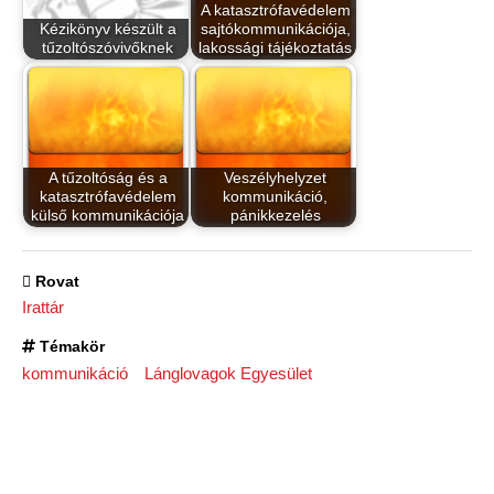
A katasztrófavédelem
Kézikönyv készült a
sajtókommunikációja,
tűzoltószóvivőknek
lakossági tájékoztatás
A tűzoltóság és a
Veszélyhelyzet
katasztrófavédelem
kommunikáció,
külső kommunikációja
pánikkezelés
Rovat
Irattár
Témakör
kommunikáció
Lánglovagok Egyesület