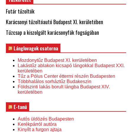
Futár tűzoltók
Karácsonyi tűzoltóautó Budapest XI. kerületében
Tűzcsap a kiszolgált karácsonyfák fogságában
Lánglovagok csatorna
Mozdonytűz Budapest XI. kerületében
Lakástűz ablakon kicsapó lángokkal Budapest XXI.
kerületében
Tűz a Pólus Center éttermi részén Budapesten
Többhalálos sorháztűz Budakeszin
Földszinti lakás borult lángba Budapest XIV.
kerületében
E-tanú
Autós üldözés Budapesten
Kerékpárról autóra
Kinyílt a furgon ajtaja