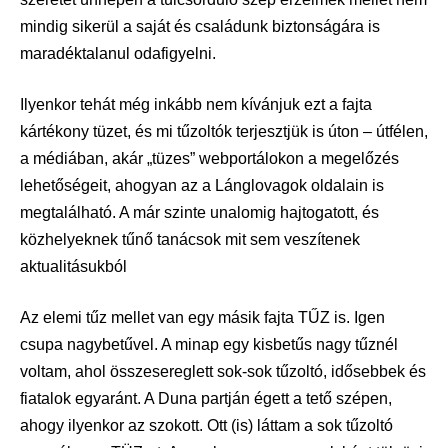
mindig sikerül a saját és családunk biztonságára is
maradéktalanul odafigyelni.
Ilyenkor tehát még inkább nem kívánjuk ezt a fajta
kártékony tüzet, és mi tűzoltók terjesztjük is úton – útfélen,
a médiában, akár „tüzes” webportálokon a megelőzés
lehetőségeit, ahogyan az a Lánglovagok oldalain is
megtalálható. A már szinte unalomig hajtogatott, és
közhelyeknek tűnő tanácsok mit sem veszítenek
aktualitásukból
Az elemi tűz mellet van egy másik fajta TŰZ is. Igen
csupa nagybetűvel. A minap egy kisbetűs nagy tűznél
voltam, ahol összesereglett sok-sok tűzoltó, idősebbek és
fiatalok egyaránt. A Duna partján égett a tető szépen,
ahogy ilyenkor az szokott. Ott (is) láttam a sok tűzoltó