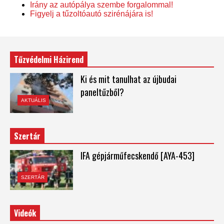
Irány az autópálya szembe forgalommal!
Figyelj a tűzoltóautó szirénájára is!
Tűzvédelmi Házirend
Ki és mit tanulhat az újbudai
paneltűzből?
AKTUÁLIS
Szertár
IFA gépjárműfecskendő [AYA-453]
SZERTÁR
Videók