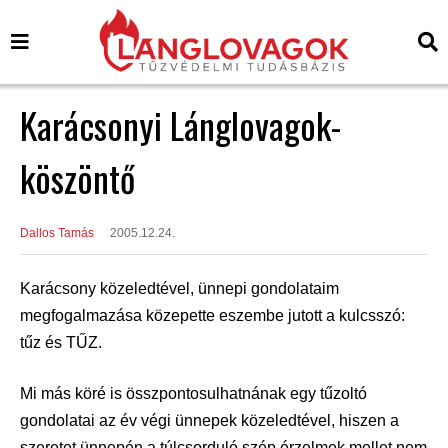
Karácsonyi Lánglovagok-
köszöntő
Dallos Tamás
2005.12.24.
Karácsony közeledtével, ünnepi gondolataim
megfogalmazása közepette eszembe jutott a kulcsszó:
tűz és TŰZ.
Mi más köré is összpontosulhatnának egy tűzoltó
gondolatai az év végi ünnepek közeledtével, hiszen a
szeretet ünnepén a túlcsorduló szép érzelmek mellet nem