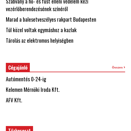
Szabvány a hő- és füst elleni védelem kézi
vezérlőberendezésének színéről
Marad a balesetveszélyes rakpart Budapesten
Túl közel voltak egymáshoz a kazlak
Tárolás az elektromos helyiségben
Cégajánló
Összes
Autómentés 0-24-ig
Kelemen Mérnöki Iroda Kft.
AFV Kft.
Tűzkereszt