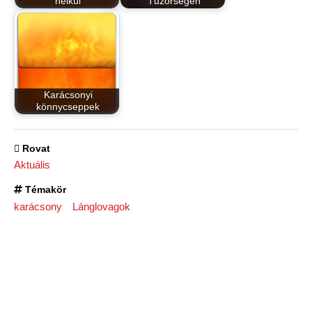
nélkül
Tűzőrségen
Karácsonyi
könnycseppek
Rovat
Aktuális
Témakör
karácsony
Lánglovagok