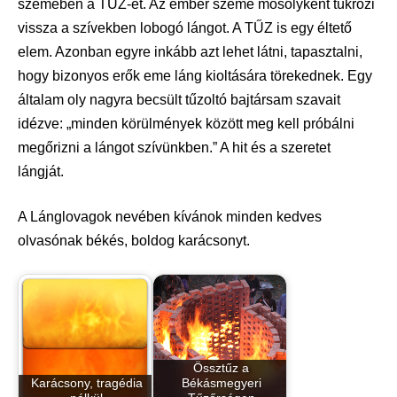
szemében a TÜZ-et. Az ember szeme mosolyként tükrözi
vissza a szívekben lobogó lángot. A TŰZ is egy éltető
elem. Azonban egyre inkább azt lehet látni, tapasztalni,
hogy bizonyos erők eme láng kioltására törekednek. Egy
általam oly nagyra becsült tűzoltó bajtársam szavait
idézve: „minden körülmények között meg kell próbálni
megőrizni a lángot szívünkben.” A hit és a szeretet
lángját.
A Lánglovagok nevében kívánok minden kedves
olvasónak békés, boldog karácsonyt.
Össztűz a
Karácsony, tragédia
Békásmegyeri