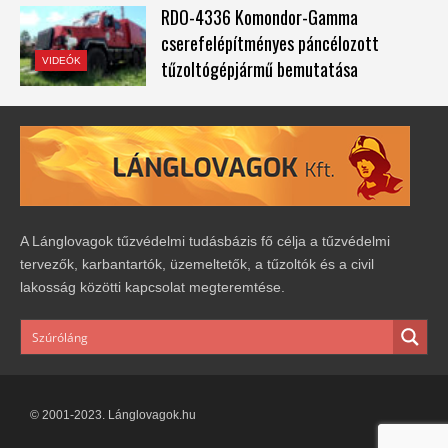
RDO-4336 Komondor-Gamma
cserefelépítményes páncélozott
VIDEÓK
tűzoltógépjármű bemutatása
A Lánglovagok tűzvédelmi tudásbázis fő célja a tűzvédelmi
tervezők, karbantartók, üzemeltetők, a tűzoltók és a civil
lakosság közötti kapcsolat megteremtése.
© 2001-2023. Lánglovagok.hu