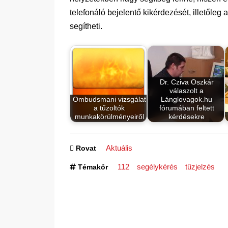
telefonáló bejelentő kikérdezését, illetőleg
segítheti.
Dr. Cziva Oszkár
válaszolt a
Ombudsmani vizsgálat
Lánglovagok.hu
a tűzoltók
fórumában feltett
munkakörülményeiről
kérdésekre
Aktuális
Rovat
112
segélykérés
tűzjelzés
Témakör