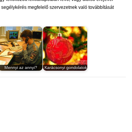
 a segélykérés megfelelő szervezetnek való továbbítását
Mennyi az annyi?
Karácsonyi gondolatok