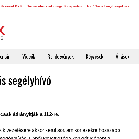
 Házirend GYIK
Tűzvédelmi szakvizsga Budapesten
Adó 1%-a a Lánglovagoknak
ertár
Videók
Rendezvények
Képzések
Állások
s segélyhívó
sak átirányítják a 112-re.
 kivezetésére akkor kerül sor, amikor ezekre hosszabb
be segélyhívás. Ebből következően konkrét időpont a