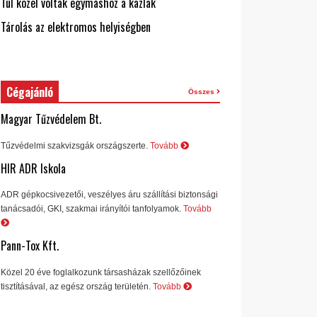
Túl közel voltak egymáshoz a kazlak
Tárolás az elektromos helyiségben
Cégajánló
Összes
Magyar Tűzvédelem Bt.
Tűzvédelmi szakvizsgák országszerte.
Tovább
HIR ADR Iskola
ADR gépkocsivezetői, veszélyes áru szállítási biztonsági
tanácsadói, GKI, szakmai irányítói tanfolyamok.
Tovább
Pann-Tox Kft.
Közel 20 éve foglalkozunk társasházak szellőzőinek
tisztításával, az egész ország területén.
Tovább