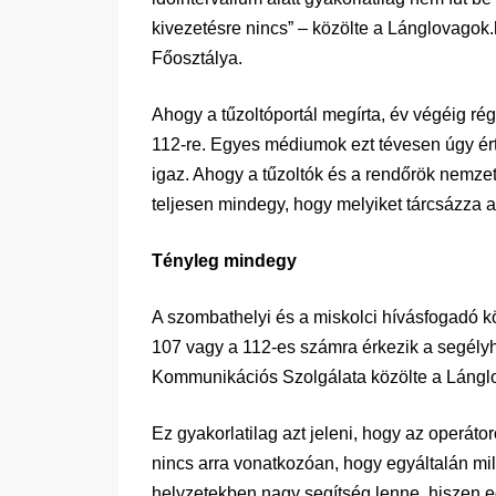
kivezetésre nincs” – közölte a Lánglovago
Főosztálya.
Ahogy a tűzoltóportál megírta, év végéig ré
112-re. Egyes médiumok ezt tévesen úgy ér
igaz. Ahogy a tűzoltók és a rendőrök nemz
teljesen mindegy, hogy melyiket tárcsázza 
Tényleg mindegy
A szombathelyi és a miskolci hívásfogadó k
107 vagy a 112-es számra érkezik a segély
Kommunikációs Szolgálata közölte a Lángl
Ez gyakorlatilag azt jeleni, hogy az operá
nincs arra vonatkozóan, hogy egyáltalán mi
helyzetekben nagy segítség lenne, hiszen egy