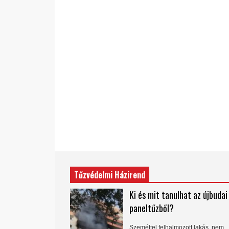
Tűzvédelmi Házirend
Ki és mit tanulhat az újbudai
paneltűzből?
Szeméttel felhalmozott lakás, nem