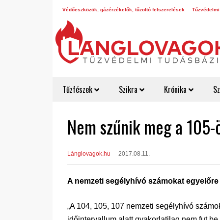
Védőeszközök, gázérzékelők, tűzoltó felszerelések
Tűzvédelmi
Tűzfészek
Szikra
Krónika
Sz
Nem szűnik meg a 105-ö
Lánglovagok.hu
2017.08.11.
A nemzeti segélyhívó számokat egyelőre c
„A 104, 105, 107 nemzeti segélyhívó számok
időintervallum alatt gyakorlatilag nem fut 