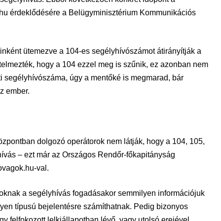
k.hu érdeklődésére a Belügyminisztérium Kommunikációs
ginként ütemezve a 104-es segélyhívószámot átirányítják a
telmezték, hogy a 104 ezzel meg is szűnik, ez azonban nem
eti segélyhívószáma, úgy a mentőké is megmarad, bár
az ember.
özpontban dolgozó operátorok nem látják, hogy a 104, 105,
hívás – ezt már az Országos Rendőr-főkapitányság
ovagok.hu-val.
toroknak a segélyhívás fogadásakor semmilyen információjuk
lyen típusú bejelentésre számíthatnak. Pedig bizonyos
 felfokozott lelkiállapotban lévő, vagy utolsó erejével