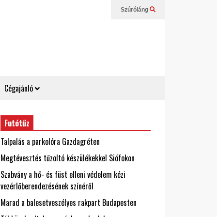
Szúróláng
Cégajánló
Futótűz
Talpalás a parkolóra Gazdagréten
Megtévesztés tűzoltó készülékekkel Siófokon
Szabvány a hő- és füst elleni védelem kézi
vezérlőberendezésének színéről
Marad a balesetveszélyes rakpart Budapesten