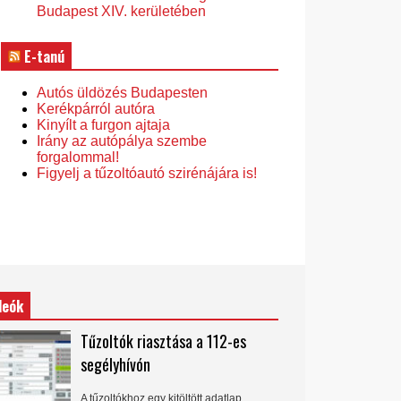
Budapest XIV. kerületében
E-tanú
Autós üldözés Budapesten
Kerékpárról autóra
Kinyílt a furgon ajtaja
Irány az autópálya szembe
forgalommal!
Figyelj a tűzoltóautó szirénájára is!
deók
Tűzoltók riasztása a 112-es
segélyhívón
A tűzoltókhoz egy kitöltött adatlap