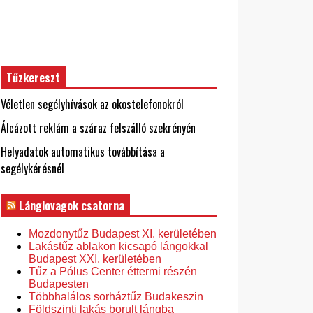
Tűzkereszt
Véletlen segélyhívások az okostelefonokról
Álcázott reklám a száraz felszálló szekrényén
Helyadatok automatikus továbbítása a
segélykérésnél
Lánglovagok csatorna
Mozdonytűz Budapest XI. kerületében
Lakástűz ablakon kicsapó lángokkal
Budapest XXI. kerületében
Tűz a Pólus Center éttermi részén
Budapesten
Többhalálos sorháztűz Budakeszin
Földszinti lakás borult lángba