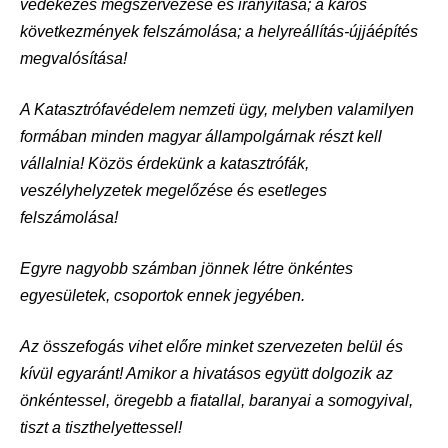
védekezés megszervezése és irányítása; a káros
következmények felszámolása; a helyreállítás-újjáépítés
megvalósítása!
A Katasztrófavédelem nemzeti ügy, melyben valamilyen
formában minden magyar állampolgárnak részt kell
vállalnia! Közös érdekünk a katasztrófák,
veszélyhelyzetek megelőzése és esetleges
felszámolása!
Egyre nagyobb számban jönnek létre önkéntes
egyesületek, csoportok ennek jegyében.
Az összefogás vihet előre minket szervezeten belül és
kívül egyaránt! Amikor a hivatásos együtt dolgozik az
önkéntessel, öregebb a fiatallal, baranyai a somogyival,
tiszt a tiszthelyettessel!