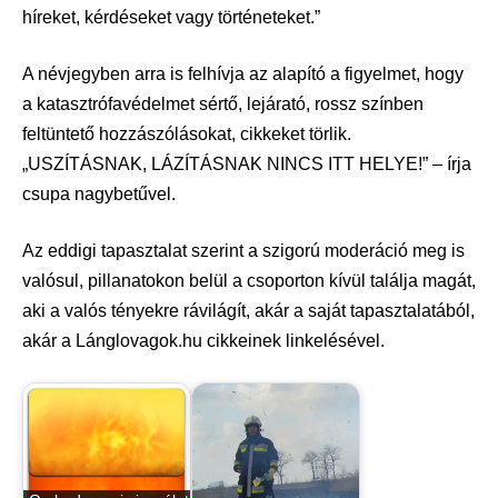
híreket, kérdéseket vagy történeteket.”
A névjegyben arra is felhívja az alapító a figyelmet, hogy
a katasztrófavédelmet sértő, lejárató, rossz színben
feltüntető hozzászólásokat, cikkeket törlik.
„USZÍTÁSNAK, LÁZÍTÁSNAK NINCS ITT HELYE!” – írja
csupa nagybetűvel.
Az eddigi tapasztalat szerint a szigorú moderáció meg is
valósul, pillanatokon belül a csoporton kívül találja magát,
aki a valós tényekre rávilágít, akár a saját tapasztalatából,
akár a Lánglovagok.hu cikkeinek linkelésével.