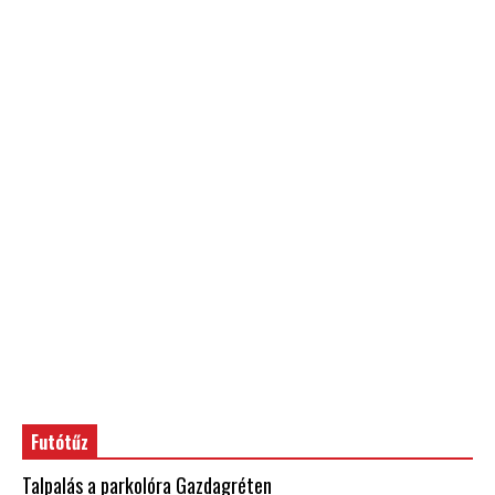
Futótűz
Talpalás a parkolóra Gazdagréten