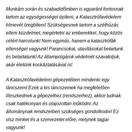
Munkám során és szabadidőmben is egyaránt fontosnak
tartom az egységességet építeni, a Katasztrófavédelem
hírnevét öregbíteni! Szükségesnek tartom a széthúzás
elleni küzdelmet, megértetni az emberekkel, hogy közös
célért harcolunk! Nem egymás, hanem a katasztrófák
ellenségei vagyunk! Parancsokat, utasításokat betartunk
és betartatunk! Az állampolgárok védelmét szavatoljuk,
akár életünk kockáztatásával is!
A Katasztrófavédelem gépezetében mindenki egy
láncszem! Ezek a kis láncszemek ha megfelelően
illeszkednek a gépezethez (rendszerhez), akkor tudnak
csak hatékonyan és olajozottan működni. Az
állománynak rendszerben szükséges gondolkodni! Ez
visz minket és a szervezetet előre, melynek tagjai
vagyunk!