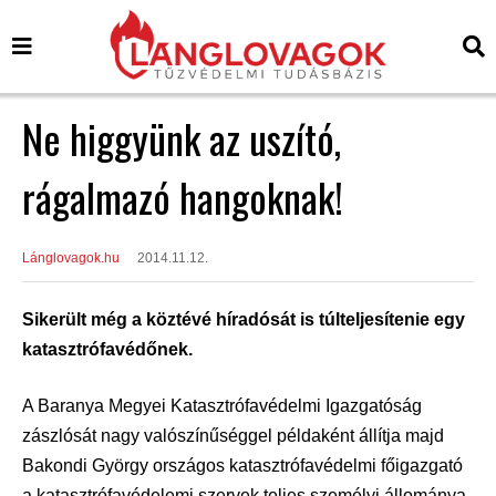
Ne higgyünk az uszító,
rágalmazó hangoknak!
Lánglovagok.hu
2014.11.12.
Sikerült még a köztévé híradósát is túlteljesítenie egy
katasztrófavédőnek.
A Baranya Megyei Katasztrófavédelmi Igazgatóság
zászlósát nagy valószínűséggel példaként állítja majd
Bakondi György országos katasztrófavédelmi főigazgató
a katasztrófavédelemi szervek teljes személyi állománya