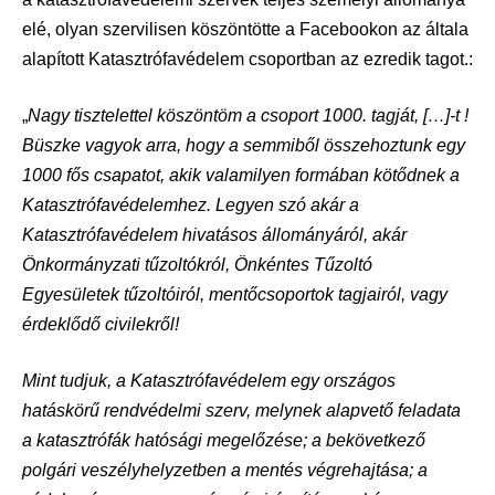
elé, olyan szervilisen köszöntötte a Facebookon az általa
alapított Katasztrófavédelem csoportban az ezredik tagot.:
„
Nagy tisztelettel köszöntöm a csoport 1000. tagját, […]-t !
Büszke vagyok arra, hogy a semmiből összehoztunk egy
1000 fős csapatot, akik valamilyen formában kötődnek a
Katasztrófavédelemhez. Legyen szó akár a
Katasztrófavédelem hivatásos állományáról, akár
Önkormányzati tűzoltókról, Önkéntes Tűzoltó
Egyesületek tűzoltóiról, mentőcsoportok tagjairól, vagy
érdeklődő civilekről!
Mint tudjuk, a Katasztrófavédelem egy országos
hatáskörű rendvédelmi szerv, melynek alapvető feladata
a katasztrófák hatósági megelőzése; a bekövetkező
polgári veszélyhelyzetben a mentés végrehajtása; a