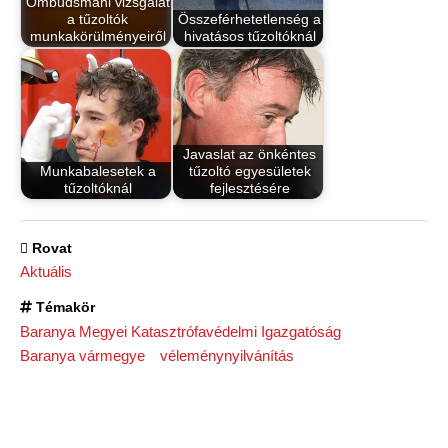
Ombudsmani vizsgálat
a tűzoltók
Összeférhetetlenség a
munkakörülményeiről
hivatásos tűzoltóknál
Javaslat az önkéntes
Munkabalesetek a
tűzoltó egyesületek
tűzoltóknál
fejlesztésére
Rovat
Aktuális
Témakör
Baranya Megyei Katasztrófavédelmi Igazgatóság
Baranya vármegye
véleménynyilvánítás