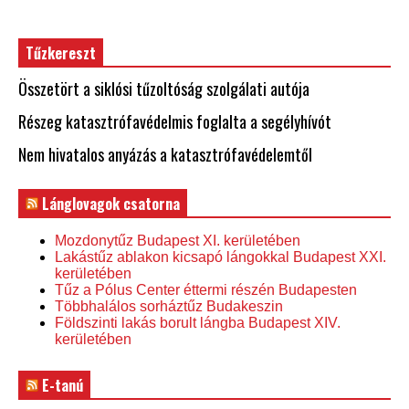
Tűzkereszt
Összetört a siklósi tűzoltóság szolgálati autója
Részeg katasztrófavédelmis foglalta a segélyhívót
Nem hivatalos anyázás a katasztrófavédelemtől
Lánglovagok csatorna
Mozdonytűz Budapest XI. kerületében
Lakástűz ablakon kicsapó lángokkal Budapest XXI.
kerületében
Tűz a Pólus Center éttermi részén Budapesten
Többhalálos sorháztűz Budakeszin
Földszinti lakás borult lángba Budapest XIV.
kerületében
E-tanú