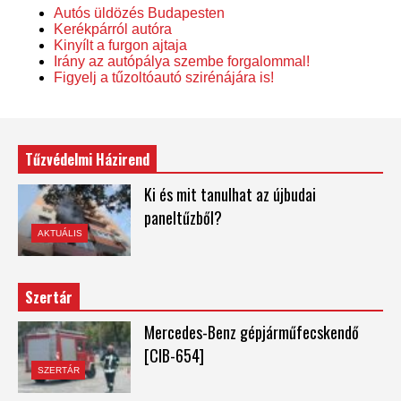
Autós üldözés Budapesten
Kerékpárról autóra
Kinyílt a furgon ajtaja
Irány az autópálya szembe forgalommal!
Figyelj a tűzoltóautó szirénájára is!
Tűzvédelmi Házirend
Ki és mit tanulhat az újbudai
paneltűzből?
AKTUÁLIS
Szertár
Mercedes-Benz gépjárműfecskendő
[CIB-654]
SZERTÁR