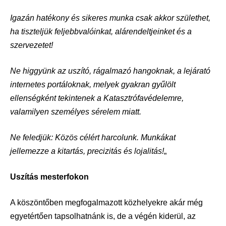
Igazán hatékony és sikeres munka csak akkor születhet,
ha tiszteljük feljebbvalóinkat, alárendeltjeinket és a
szervezetet!
Ne higgyünk az uszító, rágalmazó hangoknak, a lejárató
internetes portáloknak, melyek gyakran gyűlölt
ellenségként tekintenek a Katasztrófavédelemre,
valamilyen személyes sérelem miatt.
Ne feledjük: Közös célért harcolunk. Munkákat
jellemezze a kitartás, precizitás és lojalitás!
„
Uszítás mesterfokon
A köszöntőben megfogalmazott közhelyekre akár még
egyetértően tapsolhatnánk is, de a végén kiderül, az