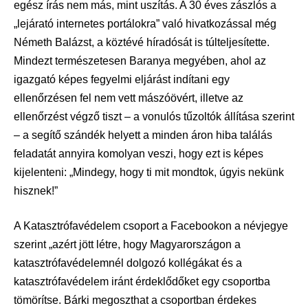
egész írás nem más, mint uszítás. A 30 éves zászlós a
„lejárató internetes portálokra” való hivatkozással még
Németh Balázst, a köztévé híradósát is túlteljesítette.
Mindezt természetesen Baranya megyében, ahol az
igazgató képes fegyelmi eljárást indítani egy
ellenőrzésen fel nem vett mászóövért, illetve az
ellenőrzést végző tiszt – a vonulós tűzoltók állítása szerint
– a segítő szándék helyett a minden áron hiba találás
feladatát annyira komolyan veszi, hogy ezt is képes
kijelenteni: „Mindegy, hogy ti mit mondtok, úgyis nekünk
hisznek!”
A Katasztrófavédelem csoport a Facebookon a névjegye
szerint „azért jött létre, hogy Magyarországon a
katasztrófavédelemnél dolgozó kollégákat és a
katasztrófavédelem iránt érdeklődőket egy csoportba
tömörítse. Bárki megoszthat a csoportban érdekes