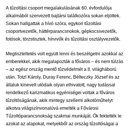
A tűzoltási csoport megalakulásának 60. évfordulója
alkalmából szervezett bajtársi találkozóra sokan eljöttek.
Sokan hallgattak a hívó szóra, egykori tűzoltási
csoportvezetők, háttérparancsnokok, gépkocsivezetők,
fotósok, törzstisztek, hírvivők és tűzoltási osztályvezetők.
Megtiszteltetés volt együtt lenni és beszélgetni azokkal az
emberekkel, akik megalapozták a főváros – és nem túlzás
– az egész ország mentő tűzvédelmét a II. világháború
után. Totzl Károly, Duray Ferenc, Bélteczky József és az
általuk kinevelt utódaik olyan elhivatott, nagy tudással
rendelkező karizmatikus egyéniségei voltak a főváros
tűzoltóságának, akik mintegy szellemi alkotóműhelyt
alkotva világszínvonalúvá emelték a Fővárosi
Tűzoltóparancsnokság szakmai munkáját. Ők fektették le
azokat az alapokat, melyekből az ország tűzoltóságai a