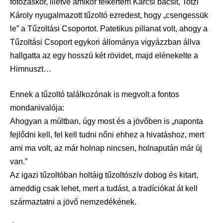
fotózáskor, illetve amikor felkértem Karcsi bácsit, Totzl
Károly nyugalmazott tűzoltó ezredest, hogy „csengessük
le” a Tűzoltási Csoportot. Patetikus pillanat volt, ahogy a
Tűzoltási Csoport egykori állománya vigyázzban állva
hallgatta az egy hosszú két rövidet, majd elénekelte a
Himnuszt…
Ennek a tűzoltó találkozónak is megvolt a fontos
mondanivalója:
Ahogyan a múltban, úgy most és a jövőben is „naponta
fejlődni kell, fel kell tudni nőni ehhez a hivatáshoz, mert
ami ma volt, az már holnap nincsen, holnapután már új
van.”
Az igazi tűzoltóban holtáig tűzoltószív dobog és kitart,
ameddig csak lehet, mert a tudást, a tradíciókat át kell
származtatni a jövő nemzedékének.