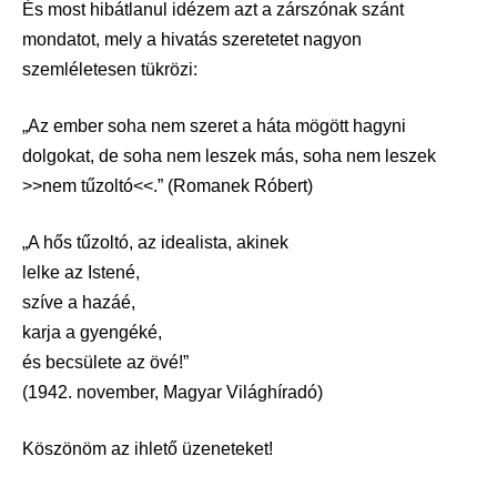
És most hibátlanul idézem azt a zárszónak szánt
mondatot, mely a hivatás szeretetet nagyon
szemléletesen tükrözi:
„Az ember soha nem szeret a háta mögött hagyni
dolgokat, de soha nem leszek más, soha nem leszek
>>nem tűzoltó<<.” (Romanek Róbert)
„A hős tűzoltó, az idealista, akinek
lelke az Istené,
szíve a hazáé,
karja a gyengéké,
és becsülete az övé!”
(1942. november, Magyar Világhíradó)
Köszönöm az ihlető üzeneteket!