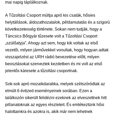
mai napig táplálkoznak.
A Tűzoltási Csoport múltja apró kis csaták, hősies
helytállások, áldozathozatalok, példamutatás és a szigorú
következetesség története. Sokan nem tudják, hogy a
Táncsics Bőrgyár tűzesete volt a Tűzoltási Csoport
„szülőatyja”. Ahogy azt sem, hogy kik voltak az első
vezetői, milyen járművekkel vonultak, hogy hogyan adtak
visszajelzést az URH rádió bevezetése előtt, milyen
beosztásokat szerveztek kezdetben és mi volt az első
jelentős káresete a tűzoltási csoportnak.
Sok-sok apró mozaikdarabka, melyek szétszóródtak az
elmúlt 6 évtized eseményeinek sorában. Ezen a
találkozón sikerült felidézni ezeknek az elveszettnek hitt
pillanatoknak az egyes részleteit. És emlékeztünk hősi
halottainkra és azokra is, akik már nem lehetnek