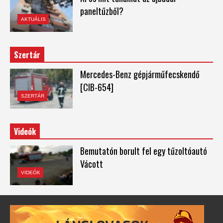
paneltűzből?
AKTUÁLIS
Szertár
Mercedes-Benz gépjárműfecskendő
[CIB-654]
SZERTÁR
Videók
Bemutatón borult fel egy tűzoltóautó
Vácott
VIDEÓK