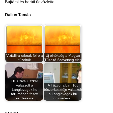
Bajtársi és baráti üdvözlettel:
Dallos Tamás
Vizitdíjra raknak félre a
Új elnökség a Magyar
tűzoltók
Tűzoltó Szövetség élén
Dr. Cziva Oszkár
válaszolt a
A Tűzvonalban 105
Lánglovagok.hu
főszerkesztője válaszolt
fórumában feltett
a Lánglovagok.hu
kérdésekre
fórumában…