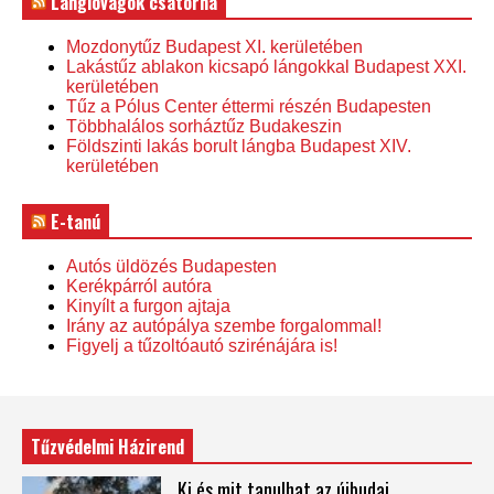
Lánglovagok csatorna
Mozdonytűz Budapest XI. kerületében
Lakástűz ablakon kicsapó lángokkal Budapest XXI.
kerületében
Tűz a Pólus Center éttermi részén Budapesten
Többhalálos sorháztűz Budakeszin
Földszinti lakás borult lángba Budapest XIV.
kerületében
E-tanú
Autós üldözés Budapesten
Kerékpárról autóra
Kinyílt a furgon ajtaja
Irány az autópálya szembe forgalommal!
Figyelj a tűzoltóautó szirénájára is!
Tűzvédelmi Házirend
Ki és mit tanulhat az újbudai