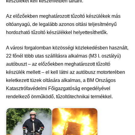
készüléket kell készenlétben tartani.
Az előzőekben meghatározott tűzoltó készülékek más
oltóanyagú, de legalább azonos oltási teljesítményű
hordozható tűzoltó készülékkel helyettesíthetők.
A városi forgalomban közösségi közlekedésben használt,
22 főnél több utas szállításra alkalmas (M3 I. osztályú)
autóbuszt – az előzőekben meghatározott tűzoltó
készülék mellett – el kell látni az autóbusz motorterében
keletkezett tüzek oltására alkalmas, a BM Országos
Katasztrófavédelmi Főigazgatóság engedélyével
rendelkező önműködő, tűzoltótechnikai termékkel.