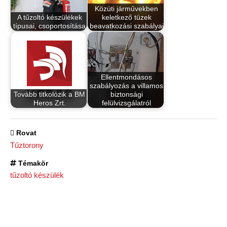
Közúti járművekben
A tűzoltó készülékek
keletkező tüzek
típusai, csoportosítása
beavatkozási szabályai
Ellentmondásos
szabályozás a villamos
Tovább titkolózik a BM
biztonsági
Heros Zrt.
felülvizsgálatról
Rovat
Tűztorony
Témakör
tűzoltó készülék