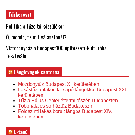
Tűzkereszt
Politika a tűzoltó készüléken
Ó, mondd, te mit választanál?
Víztoronyház a Budapest100 építészeti-kulturális
fesztiválon
Lánglovagok csatorna
Mozdonytűz Budapest XI. kerületében
Lakástűz ablakon kicsapó lángokkal Budapest XXI.
kerületében
Tűz a Pólus Center éttermi részén Budapesten
Többhalálos sorháztűz Budakeszin
Földszinti lakás borult lángba Budapest XIV.
kerületében
E-tanú