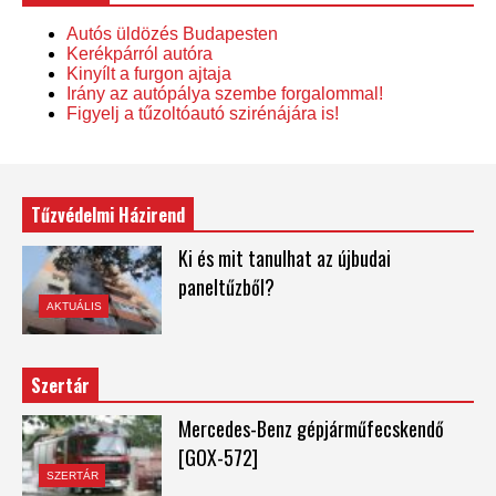
Autós üldözés Budapesten
Kerékpárról autóra
Kinyílt a furgon ajtaja
Irány az autópálya szembe forgalommal!
Figyelj a tűzoltóautó szirénájára is!
Tűzvédelmi Házirend
Ki és mit tanulhat az újbudai
paneltűzből?
AKTUÁLIS
Szertár
Mercedes-Benz gépjárműfecskendő
[GOX-572]
SZERTÁR