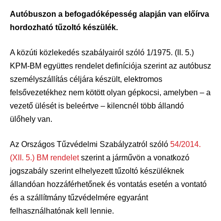
Autóbuszon a befogadóképesség alapján van előírva
hordozható tűzoltó készülék.
A közúti közlekedés szabályairól szóló 1/1975. (II. 5.)
KPM-BM együttes rendelet definíciója szerint az autóbusz
személyszállítás céljára készült, elektromos
felsővezetékhez nem kötött olyan gépkocsi, amelyben – a
vezető ülését is beleértve – kilencnél több állandó
ülőhely van.
Az Országos Tűzvédelmi Szabályzatról szóló
54/2014.
(XII. 5.) BM rendelet
szerint a járművön a vonatkozó
jogszabály szerint elhelyezett tűzoltó készüléknek
állandóan hozzáférhetőnek és vontatás esetén a vontató
és a szállítmány tűzvédelmére egyaránt
felhasználhatónak kell lennie.