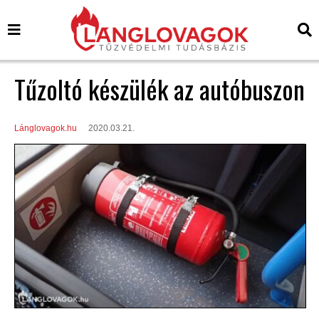
Tűzoltó készülék az autóbuszon
Lánglovagok.hu
2020.03.21.