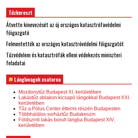
Tűzkereszt
Átvette kinevezését az új országos katasztrófavédelmi
főigazgató
Felmentették az országos katasztróvédelmi főigazgatót
Tűzvédelem és katasztrófák elleni védekezés miniszteri
feladatai
Lánglovagok csatorna
Mozdonytűz Budapest XI. kerületében
Lakástűz ablakon kicsapó lángokkal Budapest XXI.
kerületében
Tűz a Pólus Center éttermi részén Budapesten
Többhalálos sorháztűz Budakeszin
Földszinti lakás borult lángba Budapest XIV.
kerületében