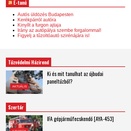
E-tanú
Autós üldözés Budapesten
Kerékpárról autóra
Kinyílt a furgon ajtaja
Irány az autópálya szembe forgalommal!
Figyelj a tűzoltóautó szirénájára is!
Tűzvédelmi Házirend
Ki és mit tanulhat az újbudai
paneltűzből?
AKTUÁLIS
Szertár
IFA gépjárműfecskendő [AYA-453]