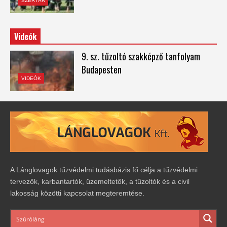
SZERTÁR
Videók
9. sz. tűzoltó szakképző tanfolyam
Budapesten
VIDEÓK
A Lánglovagok tűzvédelmi tudásbázis fő célja a tűzvédelmi
tervezők, karbantartók, üzemeltetők, a tűzoltók és a civil
lakosság közötti kapcsolat megteremtése.