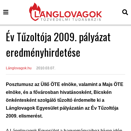
Év Tűzoltója 2009. pályázat
eredményhirdetése
Lánglovagok.hu
2010.03.07.
Posztumusz az Üllő ÖTE elnöke, valamint a Majs ÖTE
elnöke, és a fővárosban hivatásosként, Bicskén
önkéntesként szolgáló tűzoltó érdemelte ki a
Lánglovagok Egyesület pályázatán az Év Tűzoltója
2009. elismerést.
A Lánglovagok Egyesület a hagyományaihoz híven idén