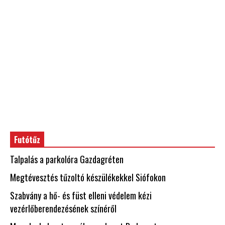
Futótűz
Talpalás a parkolóra Gazdagréten
Megtévesztés tűzoltó készülékekkel Siófokon
Szabvány a hő- és füst elleni védelem kézi
vezérlőberendezésének színéről