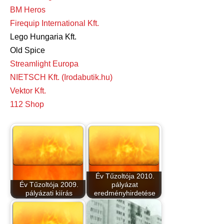
BM Heros
Firequip International Kft.
Lego Hungaria Kft.
Old Spice
Streamlight Europa
NIETSCH Kft. (Irodabutik.hu)
Vektor Kft.
112 Shop
Év Tűzoltója 2010.
Év Tűzoltója 2009.
pályázat
pályázati kiírás
eredményhirdetése