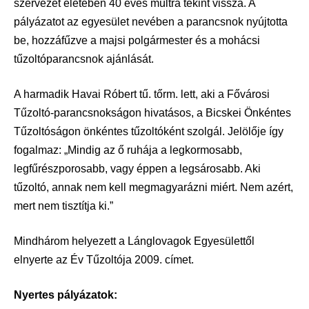
szervezet életében 40 éves múltra tekint vissza. A
pályázatot az egyesület nevében a parancsnok nyújtotta
be, hozzáfűzve a majsi polgármester és a mohácsi
tűzoltóparancsnok ajánlását.
A harmadik Havai Róbert tű. tőrm. lett, aki a Fővárosi
Tűzoltó-parancsnokságon hivatásos, a Bicskei Önkéntes
Tűzoltóságon önkéntes tűzoltóként szolgál. Jelölője így
fogalmaz: „Mindig az ő ruhája a legkormosabb,
legfűrészporosabb, vagy éppen a legsárosabb. Aki
tűzoltó, annak nem kell megmagyarázni miért. Nem azért,
mert nem tisztítja ki.”
Mindhárom helyezett a Lánglovagok Egyesülettől
elnyerte az Év Tűzoltója 2009. címet.
Nyertes pályázatok: