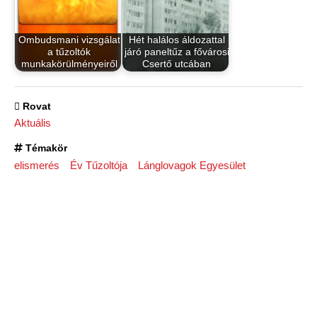
Ombudsmani vizsgálat
Hét halálos áldozattal
a tűzoltók
járó paneltűz a fővárosi
munkakörülményeiről
Csertő utcában
Rovat
Aktuális
Témakör
elismerés
Év Tűzoltója
Lánglovagok Egyesület