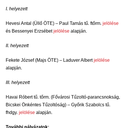
I. helyezett
Hevesi Antal (Üllő ÖTE) – Paul Tamás tű. ftőrm.
jelölése
és Bessenyei Erzsébet
jelölése
alapján.
II. helyezett
Fekete József (Majs ÖTE) – Laduver Albert
jelölése
alapján.
III. helyezett
Havai Róbert tű. tőrm. (Fővárosi Tűzoltó-parancsnokság,
Bicskei Önkéntes Tűzoltóság) – Győrik Szabolcs tű.
fhdgy.
jelölése
alapján.
További pályázatok: