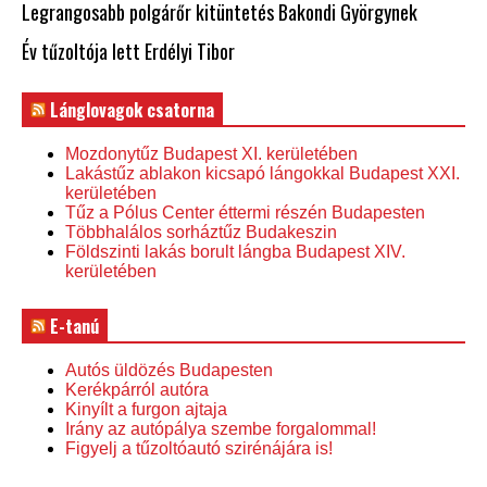
Legrangosabb polgárőr kitüntetés Bakondi Györgynek
Év tűzoltója lett Erdélyi Tibor
Lánglovagok csatorna
Mozdonytűz Budapest XI. kerületében
Lakástűz ablakon kicsapó lángokkal Budapest XXI.
kerületében
Tűz a Pólus Center éttermi részén Budapesten
Többhalálos sorháztűz Budakeszin
Földszinti lakás borult lángba Budapest XIV.
kerületében
E-tanú
Autós üldözés Budapesten
Kerékpárról autóra
Kinyílt a furgon ajtaja
Irány az autópálya szembe forgalommal!
Figyelj a tűzoltóautó szirénájára is!