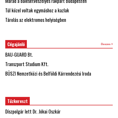
Marad a balesetveszélyes rakpart Budapesten
Túl közel voltak egymáshoz a kazlak
Tárolás az elektromos helyiségben
Cégajánló
Összes
BAU-GUARD Bt.
Transzport Studium Kft.
BÜSZI Nemzetközi és Belföldi Kárrendezési Iroda
Tűzkereszt
Díszpolgár lett Dr. Jókai Oszkár