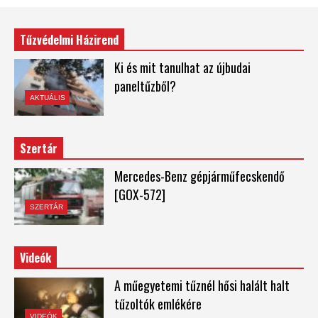
Tűzvédelmi Házirend
Ki és mit tanulhat az újbudai
paneltűzből?
AKTUÁLIS
Szertár
Mercedes-Benz gépjárműfecskendő
[GOX-572]
SZERTÁR
Videók
A műegyetemi tűznél hősi halált halt
tűzoltók emlékére
VIDEÓK