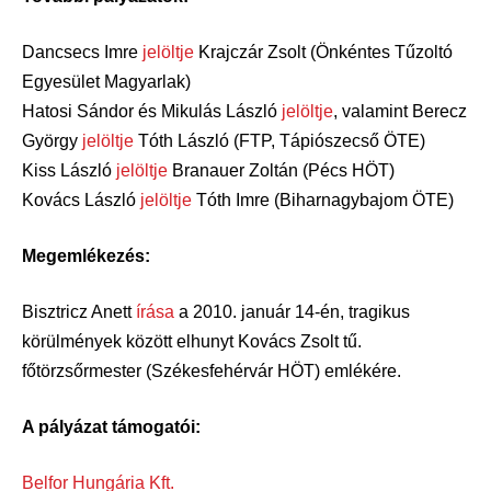
Dancsecs Imre
jelöltje
Krajczár Zsolt (Önkéntes Tűzoltó
Egyesület Magyarlak)
Hatosi Sándor és Mikulás László
jelöltje
, valamint Berecz
György
jelöltje
Tóth László (FTP, Tápiószecső ÖTE)
Kiss László
jelöltje
Branauer Zoltán (Pécs HÖT)
Kovács László
jelöltje
Tóth Imre (Biharnagybajom ÖTE)
Megemlékezés:
Bisztricz Anett
írása
a 2010. január 14-én, tragikus
körülmények között elhunyt Kovács Zsolt tű.
főtörzsőrmester (Székesfehérvár HÖT) emlékére.
A pályázat támogatói:
Belfor Hungária Kft.