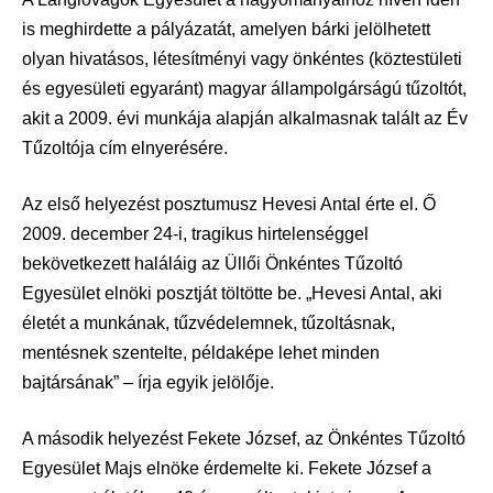
is meghirdette a pályázatát, amelyen bárki jelölhetett
olyan hivatásos, létesítményi vagy önkéntes (köztestületi
és egyesületi egyaránt) magyar állampolgárságú tűzoltót,
akit a 2009. évi munkája alapján alkalmasnak talált az Év
Tűzoltója cím elnyerésére.
Az első helyezést posztumusz Hevesi Antal érte el. Ő
2009. december 24-i, tragikus hirtelenséggel
bekövetkezett haláláig az Üllői Önkéntes Tűzoltó
Egyesület elnöki posztját töltötte be. „Hevesi Antal, aki
életét a munkának, tűzvédelemnek, tűzoltásnak,
mentésnek szentelte, példaképe lehet minden
bajtársának” – írja egyik jelölője.
A második helyezést Fekete József, az Önkéntes Tűzoltó
Egyesület Majs elnöke érdemelte ki. Fekete József a